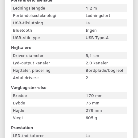
Ledningslængde
1,2 m
Forbindelsesteknologi
Ledningsført
USB-tilslutning
Ja
Bluetooth
Ingen
USB-stik type
USB Type-A
Højttalere
Driver diameter
5,1 cm
Lyd-output kanaler
2.0 kanaler
Højttaler, placering
Bordplade/bogreol
Antal drivere
2
Vægt og størrelse
Bredde
170 mm
Dybde
76 mm
Højde
279 mm
Vægt
605 g
Præstation
LED-indikatorer
Ja