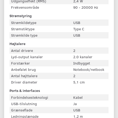
Udgangseffekt (RMS)
2,4 W
Frekvensområde
90 - 20000 Hz
Strømstyring
Strømkildetype
USB
Strømstiktype
Type C
Strømkilde type
USB
Højtalere
Antal drivere
2
Lyd-output kanaler
2.0 kanaler
Forstærker
Indbygget
Anbefalet brug
Notebook/netbook
Antal højttalere
2
Driver diameter
5,1 cm
Ports & interfaces
Forbindelsesteknologi
Kabel
USB-tilslutning
Ja
Grænseflade
USB
Ledningslængde
1,2 m