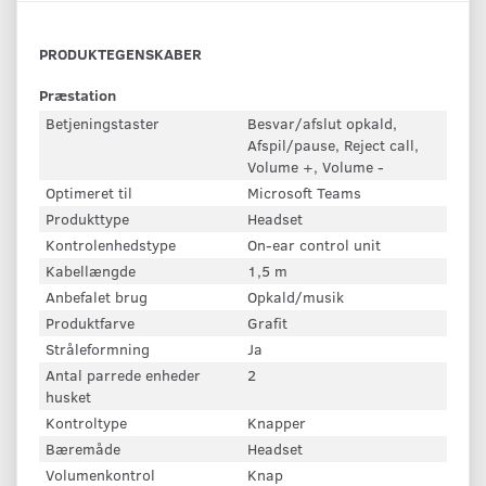
PRODUKTEGENSKABER
Præstation
Betjeningstaster
Besvar/afslut opkald,
Afspil/pause, Reject call,
Volume +, Volume -
Optimeret til
Microsoft Teams
Produkttype
Headset
Kontrolenhedstype
On-ear control unit
Kabellængde
1,5 m
Anbefalet brug
Opkald/musik
Produktfarve
Grafit
Stråleformning
Ja
Antal parrede enheder
2
husket
Kontroltype
Knapper
Bæremåde
Headset
Volumenkontrol
Knap