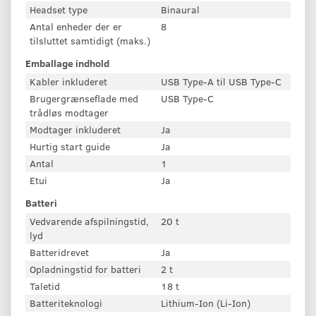
Headset type
Binaural
Antal enheder der er
8
tilsluttet samtidigt (maks.)
Emballage indhold
Kabler inkluderet
USB Type-A til USB Type-C
Brugergrænseflade med
USB Type-C
trådløs modtager
Modtager inkluderet
Ja
Hurtig start guide
Ja
Antal
1
Etui
Ja
Batteri
Vedvarende afspilningstid,
20 t
lyd
Batteridrevet
Ja
Opladningstid for batteri
2 t
Taletid
18 t
Batteriteknologi
Lithium-Ion (Li-Ion)