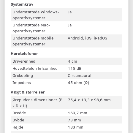
Systemkrav
Understøttede Windows-
Ja
operativsystemer
Understøttede Mac-
Ja
operativsystemer
Understøttede mobile
Android, iOS, iPadOS
operativsystemer
Høretelefoner
Driverenhed
4 cm
Hovedtelefon følsomhed
118 dB
Ørekobling
Circumaural
Impedens
45 ohm (Ω)
Vægt & størrelser
Ørepudens dimensioner (B
75,4 x 19,3 x 98,6 mm
x D x H)
Bredde
169,7 mm
Dybde
73 mm
Højde
183 mm