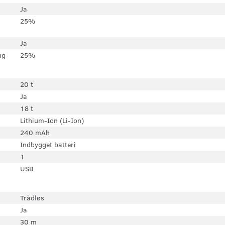
Ja
25%
Ja
ng
25%
20 t
Ja
18 t
Lithium-Ion (Li-Ion)
240 mAh
Indbygget batteri
1
USB
Trådløs
Ja
30 m