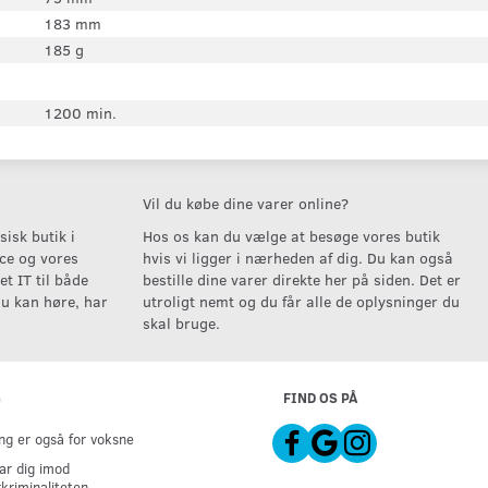
183 mm
185 g
1200 min.
Vil du købe dine varer online?
isk butik i
Hos os kan du vælge at besøge vores butik
ice og vores
hvis vi ligger i nærheden af dig. Du kan også
t IT til både
bestille dine varer direkte her på siden. Det er
u kan høre, har
utroligt nemt og du får alle de oplysninger du
skal bruge.
G
FIND OS PÅ
g er også for voksne
ar dig imod
kriminaliteten