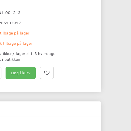
81-001213
206103917
 tilbage på lager
k tilbage på lager
butikken/ lageret 1-3 hverdage
s i butikken
Læg i kurv