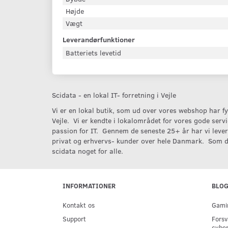
Højde
Vægt
Leverandørfunktioner
Batteriets levetid
Scidata - en lokal IT- forretning i Vejle
Vi er en lokal butik, som ud over vores webshop har fys
Vejle. Vi er kendte i lokalområdet for vores gode serv
passion for IT. Gennem de seneste 25+ år har vi levere
privat og erhvervs- kunder over hele Danmark. Som d
scidata noget for alle.
INFORMATIONER
BLO
Kontakt os
Gamin
Support
Forsv
cyber