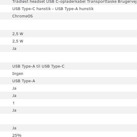
Trådløst headset USB C-opladerkabel Transporttaske Brugervej
USB Type-C hanstik - USB Type-A hunstik
ChromeOS
2,5 W
2,5 W
Ja
USB Type-A til USB Type-C
Ingen
USB Type-A
Ja
Ja
1
Ja
Ja
25%