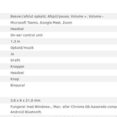
Besvar/afslut opkald, Afspil/pause, Volume +, Volume -
Microsoft Teams, Google Meet, Zoom
Headset
On-ear control unit
1,3 m
Opkald/musik
Ja
Grafit
Knapper
Headset
Knap
Binaural
3,6 x 6 x 21,6 mm
Fungerer med Windows-, Mac- eller Chrome OS-baserede compu
Android Bluetooth.