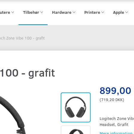
utere
Tilbehør
Hardware
Printere
Apple
ech Zone Vibe 100 - grafit
100 - grafit
899,00
(
719,20 DKK
)
Logitech Zone Vib
Headset, Grafit
Mere information