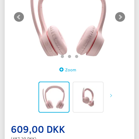
Zoom
609,00 DKK
(
487,20 DKK
)