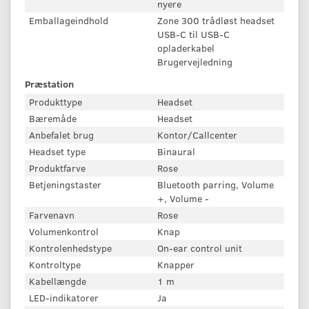
nyere
Emballageindhold
Zone 300 trådløst headset
USB-C til USB-C
opladerkabel
Brugervejledning
Præstation
Produkttype
Headset
Bæremåde
Headset
Anbefalet brug
Kontor/Callcenter
Headset type
Binaural
Produktfarve
Rose
Betjeningstaster
Bluetooth parring, Volume
+, Volume -
Farvenavn
Rose
Volumenkontrol
Knap
Kontrolenhedstype
On-ear control unit
Kontroltype
Knapper
Kabellængde
1 m
LED-indikatorer
Ja