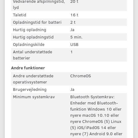
Vedvarende afspilningstid,
20 t
lyd
Taletid
16 t
Opladningstid for batteri
2 t
Hurtig opladning
Ja
Hurtig opladningstid
5 min.
Opladningskilde
USB
Antal understøttede
1
batterier
Andre funktioner
Andre understøttede
ChromeOS
operativsystemer
Brugervejledning
Ja
Minimum systemkrav
Bluetooth Systemkrav:
Enheder med Bluetooth-
funktion Windows 10 eller
nyere macOS 10.10 eller
nyere ChromeOS (5) Linux
(5) iOS/iPadOS 14 eller
nyere (7) Android 9.0 eller