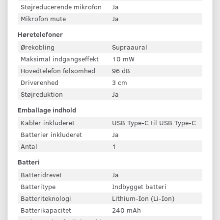
Støjreducerende mikrofon
Ja
Mikrofon mute
Ja
Høretelefoner
Ørekobling
Supraaural
Maksimal indgangseffekt
10 mW
Hovedtelefon følsomhed
96 dB
Driverenhed
3 cm
Støjreduktion
Ja
Emballage indhold
Kabler inkluderet
USB Type-C til USB Type-C
Batterier inkluderet
Ja
Antal
1
Batteri
Batteridrevet
Ja
Batteritype
Indbygget batteri
Batteriteknologi
Lithium-Ion (Li-Ion)
Batterikapacitet
240 mAh