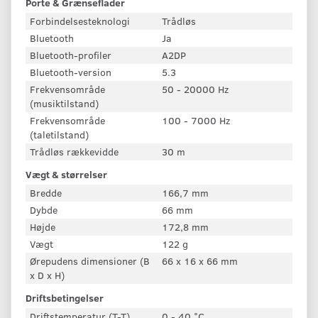
Porte & Grænseflader
Forbindelsesteknologi
Trådløs
Bluetooth
Ja
Bluetooth-profiler
A2DP
Bluetooth-version
5.3
Frekvensområde
50 - 20000 Hz
(musiktilstand)
Frekvensområde
100 - 7000 Hz
(taletilstand)
Trådløs rækkevidde
30 m
Vægt & størrelser
Bredde
166,7 mm
Dybde
66 mm
Højde
172,8 mm
Vægt
122 g
Ørepudens dimensioner (B
66 x 16 x 66 mm
x D x H)
Driftsbetingelser
Driftstemperatur (T-T)
0 - 40 °C