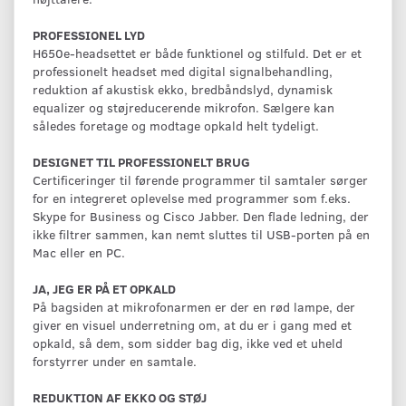
PROFESSIONEL LYD
H650e-headsettet er både funktionel og stilfuld. Det er et
professionelt headset med digital signalbehandling,
reduktion af akustisk ekko, bredbåndslyd, dynamisk
equalizer og støjreducerende mikrofon. Sælgere kan
således foretage og modtage opkald helt tydeligt.
DESIGNET TIL PROFESSIONELT BRUG
Certificeringer til førende programmer til samtaler sørger
for en integreret oplevelse med programmer som f.eks.
Skype for Business og Cisco Jabber. Den flade ledning, der
ikke filtrer sammen, kan nemt sluttes til USB-porten på en
Mac eller en PC.
JA, JEG ER PÅ ET OPKALD
På bagsiden at mikrofonarmen er der en rød lampe, der
giver en visuel underretning om, at du er i gang med et
opkald, så dem, som sidder bag dig, ikke ved et uheld
forstyrrer under en samtale.
REDUKTION AF EKKO OG STØJ