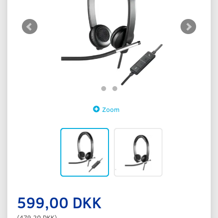
Zoom
599,00 DKK
(
479,20 DKK
)