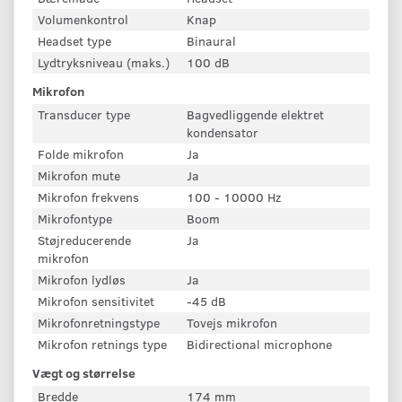
Volumenkontrol
Knap
Headset type
Binaural
Lydtryksniveau (maks.)
100 dB
Mikrofon
Transducer type
Bagvedliggende elektret
kondensator
Folde mikrofon
Ja
Mikrofon mute
Ja
Mikrofon frekvens
100 - 10000 Hz
Mikrofontype
Boom
Støjreducerende
Ja
mikrofon
Mikrofon lydløs
Ja
Mikrofon sensitivitet
-45 dB
Mikrofonretningstype
Tovejs mikrofon
Mikrofon retnings type
Bidirectional microphone
Vægt og størrelse
Bredde
174 mm