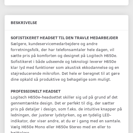
BESKRIVELSE
SOFISTIKERET HEADSET TIL DEN TRAVLE MEDARBEJDER
Sælgere, kundeservicemedarbejdere og andre
forretningsfolk, der har telefonsamtaler hele dagen, vil
sætte pris på komforten og designet på Logitech H650e.
Sofistikeret i både udseende og teknologi leverer H650e
klar lyd med funktioner som akustisk ekkodannelse og en
støjreducerende mikrofon. Det hele er beregnet til at gøre
dine opkald så produktive og behagelige som muligt.
PROFESSIONELT HEADSET
Logitech H650e-headsettet skiller sig ud på grund af det
gennemtænkte design. Det er perfekt til dig, der sætter
pris på detaljer i design, som f.eks. de intuitive knapper på
ledningen, der justerer lydstyrken, og en tydelig LED-
indikator, der viser andre, at du er i gang med en samtale.
Vælg H650e Mono eller H650e Stereo med en eller to
højttalere.