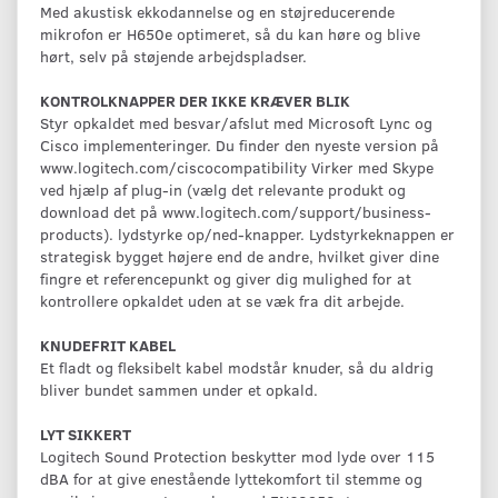
Med akustisk ekkodannelse og en støjreducerende
mikrofon er H650e optimeret, så du kan høre og blive
hørt, selv på støjende arbejdspladser.
KONTROLKNAPPER DER IKKE KRÆVER BLIK
Styr opkaldet med besvar/afslut med Microsoft Lync og
Cisco implementeringer. Du finder den nyeste version på
www.logitech.com/ciscocompatibility Virker med Skype
ved hjælp af plug-in (vælg det relevante produkt og
download det på www.logitech.com/support/business-
products). lydstyrke op/ned-knapper. Lydstyrkeknappen er
strategisk bygget højere end de andre, hvilket giver dine
fingre et referencepunkt og giver dig mulighed for at
kontrollere opkaldet uden at se væk fra dit arbejde.
KNUDEFRIT KABEL
Et fladt og fleksibelt kabel modstår knuder, så du aldrig
bliver bundet sammen under et opkald.
LYT SIKKERT
Logitech Sound Protection beskytter mod lyde over 115
dBA for at give enestående lyttekomfort til stemme og