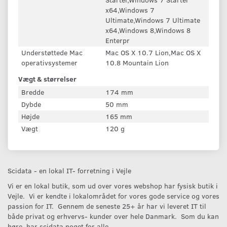
x64,Windows 7
Ultimate,Windows 7 Ultimate
x64,Windows 8,Windows 8
Enterpr
Understøttede Mac
Mac OS X 10.7 Lion,Mac OS X
operativsystemer
10.8 Mountain Lion
Vægt & størrelser
Bredde
174 mm
Dybde
50 mm
Højde
165 mm
Vægt
120 g
Scidata - en lokal IT- forretning i Vejle
Vi er en lokal butik, som ud over vores webshop har fysisk butik i
Vejle. Vi er kendte i lokalområdet for vores gode service og vores
passion for IT. Gennem de seneste 25+ år har vi leveret IT til
både privat og erhvervs- kunder over hele Danmark. Som du kan
høre, har scidata noget for alle.