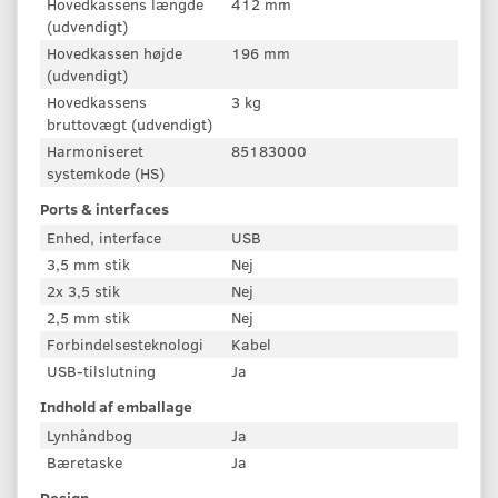
Hovedkassens længde
412 mm
(udvendigt)
Hovedkassen højde
196 mm
(udvendigt)
Hovedkassens
3 kg
bruttovægt (udvendigt)
Harmoniseret
85183000
systemkode (HS)
Ports & interfaces
Enhed, interface
USB
3,5 mm stik
Nej
2x 3,5 stik
Nej
2,5 mm stik
Nej
Forbindelsesteknologi
Kabel
USB-tilslutning
Ja
Indhold af emballage
Lynhåndbog
Ja
Bæretaske
Ja
Design