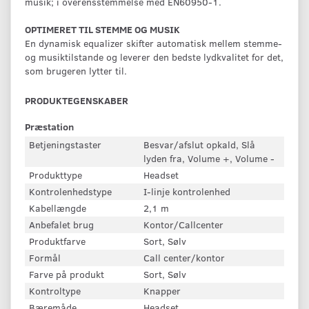
musik; i overensstemmelse med EN60950-1.
OPTIMERET TIL STEMME OG MUSIK
En dynamisk equalizer skifter automatisk mellem stemme-
og musiktilstande og leverer den bedste lydkvalitet for det,
som brugeren lytter til.
PRODUKTEGENSKABER
Præstation
Betjeningstaster
Besvar/afslut opkald, Slå
lyden fra, Volume +, Volume -
Produkttype
Headset
Kontrolenhedstype
I-linje kontrolenhed
Kabellængde
2,1 m
Anbefalet brug
Kontor/Callcenter
Produktfarve
Sort, Sølv
Formål
Call center/kontor
Farve på produkt
Sort, Sølv
Kontroltype
Knapper
Bæremåde
Headset