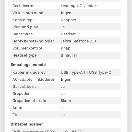
Certificering
Leading UC vendors
Virtuel surround
Ingen
Kontroltype
Knapper
Plug and play
Ja
Bæremåde
Headset
Høreværnsteknologier
Jabra Safetone 2.0
Volumenkontrol
Knap
Headset type
Binaural
Emballage indhold
Kabler inkluderet
USB Type-A til USB Type-C
AC-adapter inkluderet
Ingen
Garantibevis
Ja
Ørepuder
Ja
Ørepudemateriale
Skum
Antal
1
Etui
Ja
Driftsbetingelser
Driftstemperatur (T-T)
-10 - 55 °C