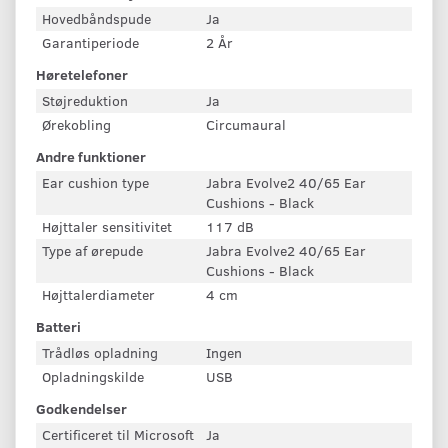
Hovedbåndspude
Ja
Garantiperiode
2 År
Høretelefoner
Støjreduktion
Ja
Ørekobling
Circumaural
Andre funktioner
Ear cushion type
Jabra Evolve2 40/65 Ear
Cushions - Black
Højttaler sensitivitet
117 dB
Type af ørepude
Jabra Evolve2 40/65 Ear
Cushions - Black
Højttalerdiameter
4 cm
Batteri
Trådløs opladning
Ingen
Opladningskilde
USB
Godkendelser
Certificeret til Microsoft
Ja