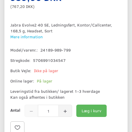
(
767,20 DKK
)
Jabra Evolve2 40 SE, Ledningsført, Kontor/Callcenter,
168,5 g, Headset, Sort
Mere information
Model/varenr.:
24189-989-799
Stregkode:
5706991034547
Butik Vejle:
Ikke på lager
Online lager:
På lager
Leveringstid fra butikken/ lageret 1-3 hverdage
Kan også afhentes i butikken
Antal
Læg i kurv