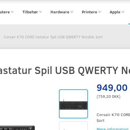
utere
Tilbehør
Hardware
Printere
Apple
Corsair K70 CORE tastatur Spil USB QWERTY Nordisk Sort
astatur Spil USB QWERTY N
949,00
(
759,20 DKK
)
Corsair K70 CORE
Sort
Mere information