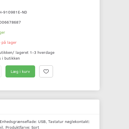
H-910981E-ND
006678687
ger
e på lager
butikken/ lageret 1-3 hverdage
s i butikken
Læg i kurv
t, Enhedsgrænseflade: USB, Tastatur nøglekontakt:
l. Produktfarve: Sort