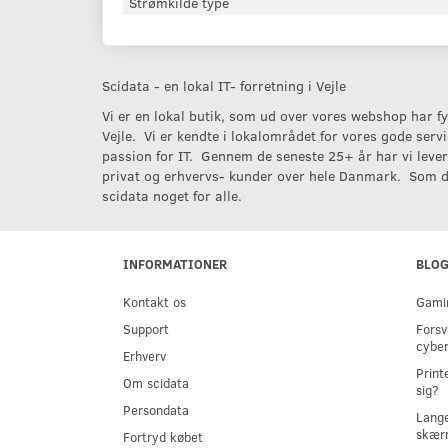
Strømkilde type
Scidata - en lokal IT- forretning i Vejle
Vi er en lokal butik, som ud over vores webshop har fys
Vejle. Vi er kendte i lokalområdet for vores gode serv
passion for IT. Gennem de seneste 25+ år har vi levere
privat og erhvervs- kunder over hele Danmark. Som d
scidata noget for alle.
INFORMATIONER
BLO
Kontakt os
Gamin
Support
Forsv
cyber
Erhverv
Print
Om scidata
sig?
Persondata
Lange
skær
Fortryd købet