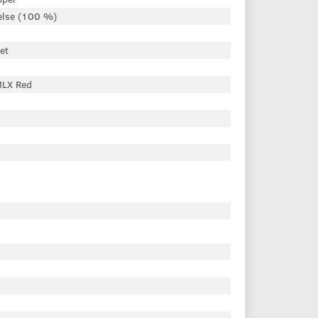
else (100 %)
et
LX Red