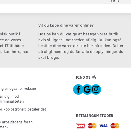
USB
Vil du købe dine varer online?
isk butik i
Hos os kan du vælge at besøge vores butik
ice og vores
hvis vi ligger i nærheden af dig. Du kan også
t IT til både
bestille dine varer direkte her på siden. Det er
u kan høre, har
utroligt nemt og du får alle de oplysninger du
skal bruge.
G
FIND OS PÅ
g er også for voksne
ar dig imod
kriminaliteten
er kopipatroner: betaler det
BETALINGSMETODER
 arbejdsdage foran
men?