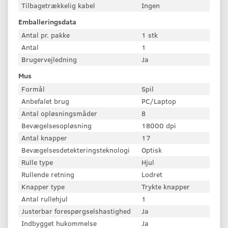
Tilbagetrækkelig kabel
Ingen
Emballeringsdata
Antal pr. pakke
1 stk
Antal
1
Brugervejledning
Ja
Mus
Formål
Spil
Anbefalet brug
PC/Laptop
Antal opløsningsmåder
8
Bevægelsesopløsning
18000 dpi
Antal knapper
17
Bevægelsesdetekteringsteknologi
Optisk
Rulle type
Hjul
Rullende retning
Lodret
Knapper type
Trykte knapper
Antal rullehjul
1
Justerbar forespørgselshastighed
Ja
Indbygget hukommelse
Ja