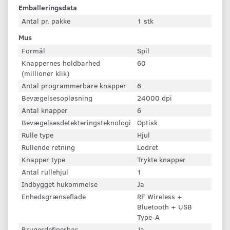
Emballeringsdata
Antal pr. pakke
1 stk
Mus
Formål
Spil
Knappernes holdbarhed
60
(millioner klik)
Antal programmerbare knapper
6
Bevægelsesopløsning
24000 dpi
Antal knapper
6
Bevægelsesdetekteringsteknologi
Optisk
Rulle type
Hjul
Rullende retning
Lodret
Knapper type
Trykte knapper
Antal rullehjul
1
Indbygget hukommelse
Ja
Enhedsgrænseflade
RF Wireless +
Bluetooth + USB
Type-A
Brugerdefinerbar
Ja