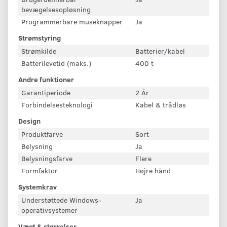
bevægelsesopløsning
Programmerbare museknapper
Ja
Strømstyring
Strømkilde
Batterier/kabel
Batterilevetid (maks.)
400 t
Andre funktioner
Garantiperiode
2 År
Forbindelsesteknologi
Kabel & trådløs
Design
Produktfarve
Sort
Belysning
Ja
Belysningsfarve
Flere
Formfaktor
Højre hånd
Systemkrav
Understøttede Windows-
Ja
operativsystemer
Vægt & størrelser