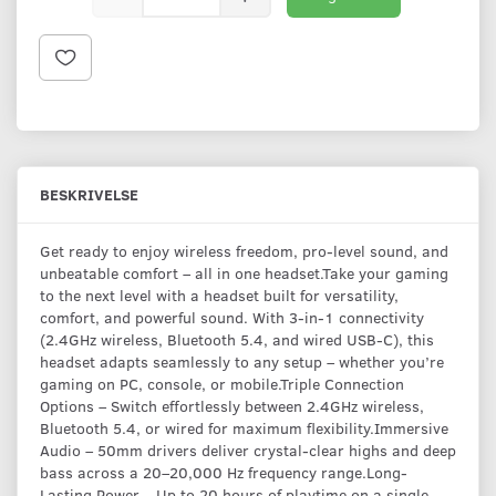
BESKRIVELSE
Get ready to enjoy wireless freedom, pro-level sound, and
unbeatable comfort – all in one headset.Take your gaming
to the next level with a headset built for versatility,
comfort, and powerful sound. With 3-in-1 connectivity
(2.4GHz wireless, Bluetooth 5.4, and wired USB-C), this
headset adapts seamlessly to any setup – whether you’re
gaming on PC, console, or mobile.Triple Connection
Options – Switch effortlessly between 2.4GHz wireless,
Bluetooth 5.4, or wired for maximum flexibility.Immersive
Audio – 50mm drivers deliver crystal-clear highs and deep
bass across a 20–20,000 Hz frequency range.Long-
Lasting Power – Up to 20 hours of playtime on a single