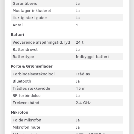
Garantibevis
Ja
Modtager inkluderet
Ja
Hurtig start guide
Ja
Antal
1
Batteri
Vedvarende afspilningstid, lyd
24 t
Batteridrevet
Ja
Batteritype
Indbygget batteri
Porte & Grænseflader
Forbindelsesteknologi
Trådløs
Bluetooth
Ja
Trådløs rækkevidde
15 m
RF-forbindelse
Ja
Frekvensbånd
2.4 GHz
Mikrofon
Folde mikrofon
Ja
Mikrofon mute
Ja