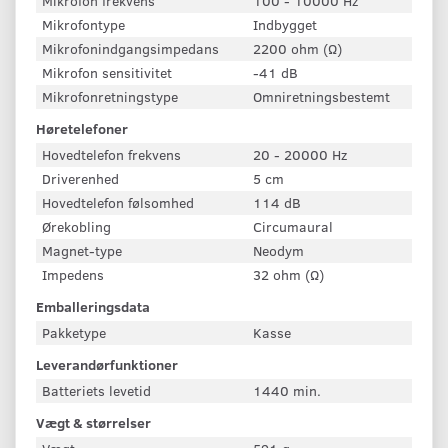
Mikrofon frekvens
100 - 10000 Hz
Mikrofontype
Indbygget
Mikrofonindgangsimpedans
2200 ohm (Ω)
Mikrofon sensitivitet
-41 dB
Mikrofonretningstype
Omniretningsbestemt
Høretelefoner
Hovedtelefon frekvens
20 - 20000 Hz
Driverenhed
5 cm
Hovedtelefon følsomhed
114 dB
Ørekobling
Circumaural
Magnet-type
Neodym
Impedens
32 ohm (Ω)
Emballeringsdata
Pakketype
Kasse
Leverandørfunktioner
Batteriets levetid
1440 min.
Vægt & størrelser