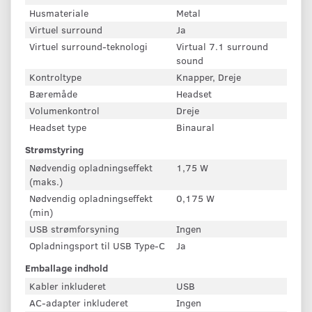
Husmateriale
Metal
Virtuel surround
Ja
Virtuel surround-teknologi
Virtual 7.1 surround
sound
Kontroltype
Knapper, Dreje
Bæremåde
Headset
Volumenkontrol
Dreje
Headset type
Binaural
Strømstyring
Nødvendig opladningseffekt
1,75 W
(maks.)
Nødvendig opladningseffekt
0,175 W
(min)
USB strømforsyning
Ingen
Opladningsport til USB Type-C
Ja
Emballage indhold
Kabler inkluderet
USB
AC-adapter inkluderet
Ingen