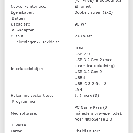
(Wi-Fi 6E), Bluetooth 5.3
Netværksinterface:
Ethernet
Egenskaber:
Dobbelt strøm (2x2)
Batteri
Kapacitet:
90 Wh
AC-adapter
Output:
230 Watt
Tilslutninger & Udvidelse
HDMI
USB 2.0
USB 3.2 Gen 2 (med
strøm fra-opladning)
Interfacedetaljer:
USB 3.2 Gen 2
USB4
USB-C 3.2 Gen 2
LAN
Hukommelseskortlæser:
Ja (microSD)
Programmer
PC Game Pass (3
Med software:
måneders prøveperiode),
Acer NitroSense 2.0
Diverse
Farve:
Obsidian sort