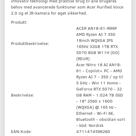
innovativ teknologi med praktisk brug til alle brugeres
behov med avancerede funktioner som Acer Purified Voice
2.0 og et IR-kamera for øget sikkerhed.
Produkt:
ACER AN18-61-R99P
AMD Ryzen AI 7 350
18inch WQXGA IPS
Produktbeskrivelse:
165Hz 32GB 1TB RTX
5070 8GB W11H (GO)
(REUR)
Acer Nitro 18 AI AN18-
61 - Copilot+ PC - AMD
Ryzen AI 7 - 350 / op til
5 GHz - Win 11 Home -
GeForce RTX 5070 - 32
Beskrivelse:
GB RAM - 1.024 TB SSD
- 18" 2560 x 1600
(WQXGA) @ 165 Hz -
Ethernet - Wi-Fi 6E,
Bluetooth - obsidian sort
- kbd: Nordisk
EAN-Kode:
4711474596260