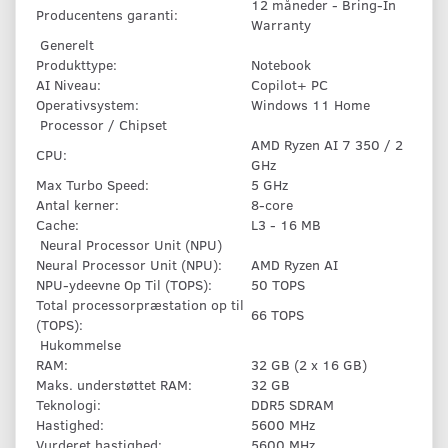
12 måneder - Bring-In
Producentens garanti:
Warranty
Generelt
Produkttype:
Notebook
AI Niveau:
Copilot+ PC
Operativsystem:
Windows 11 Home
Processor / Chipset
AMD Ryzen AI 7 350 / 2
CPU:
GHz
Max Turbo Speed:
5 GHz
Antal kerner:
8-core
Cache:
L3 - 16 MB
Neural Processor Unit (NPU)
Neural Processor Unit (NPU):
AMD Ryzen AI
NPU-ydeevne Op Til (TOPS):
50 TOPS
Total processorpræstation op til
66 TOPS
(TOPS):
Hukommelse
RAM:
32 GB (2 x 16 GB)
Maks. understøttet RAM:
32 GB
Teknologi:
DDR5 SDRAM
Hastighed:
5600 MHz
Vurderet hastighed:
5600 MHz