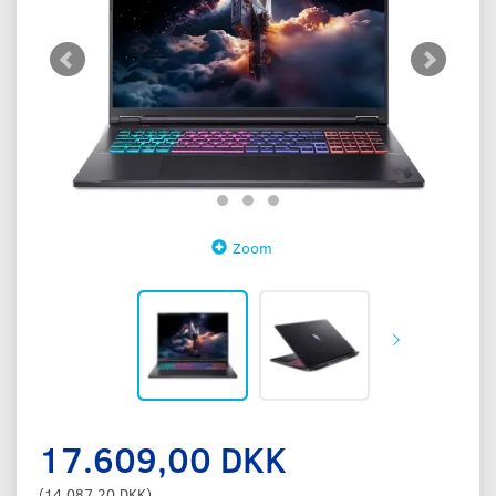
Zoom
17.609,00 DKK
(
14.087,20 DKK
)