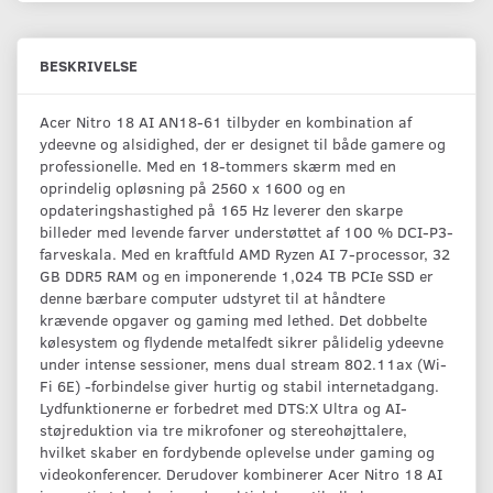
BESKRIVELSE
Acer Nitro 18 AI AN18-61 tilbyder en kombination af
ydeevne og alsidighed, der er designet til både gamere og
professionelle. Med en 18-tommers skærm med en
oprindelig opløsning på 2560 x 1600 og en
opdateringshastighed på 165 Hz leverer den skarpe
billeder med levende farver understøttet af 100 % DCI-P3-
farveskala. Med en kraftfuld AMD Ryzen AI 7-processor, 32
GB DDR5 RAM og en imponerende 1,024 TB PCIe SSD er
denne bærbare computer udstyret til at håndtere
krævende opgaver og gaming med lethed. Det dobbelte
kølesystem og flydende metalfedt sikrer pålidelig ydeevne
under intense sessioner, mens dual stream 802.11ax (Wi-
Fi 6E) -forbindelse giver hurtig og stabil internetadgang.
Lydfunktionerne er forbedret med DTS:X Ultra og AI-
støjreduktion via tre mikrofoner og stereohøjttalere,
hvilket skaber en fordybende oplevelse under gaming og
videokonferencer. Derudover kombinerer Acer Nitro 18 AI