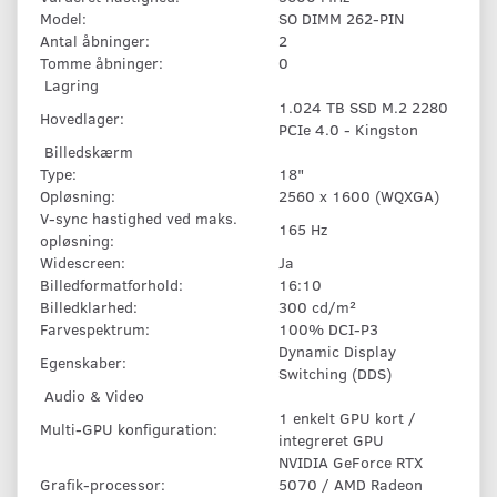
Model:
SO DIMM 262-PIN
Antal åbninger:
2
Tomme åbninger:
0
Lagring
1.024 TB SSD M.2 2280
Hovedlager:
PCIe 4.0 - Kingston
Billedskærm
Type:
18"
Opløsning:
2560 x 1600 (WQXGA)
V-sync hastighed ved maks.
165 Hz
opløsning:
Widescreen:
Ja
Billedformatforhold:
16:10
Billedklarhed:
300 cd/m²
Farvespektrum:
100% DCI-P3
Dynamic Display
Egenskaber:
Switching (DDS)
Audio & Video
1 enkelt GPU kort /
Multi-GPU konfiguration:
integreret GPU
NVIDIA GeForce RTX
Grafik-processor:
5070 / AMD Radeon