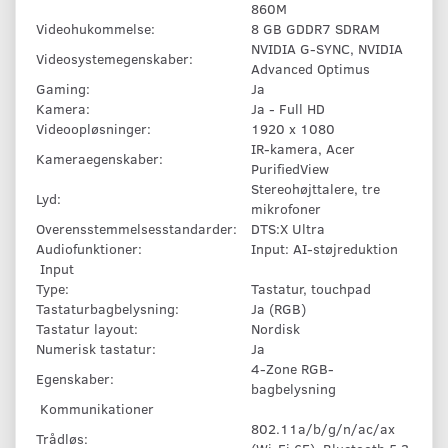
860M
Videohukommelse:
8 GB GDDR7 SDRAM
NVIDIA G-SYNC, NVIDIA
Videosystemegenskaber:
Advanced Optimus
Gaming:
Ja
Kamera:
Ja - Full HD
Videoopløsninger:
1920 x 1080
IR-kamera, Acer
Kameraegenskaber:
PurifiedView
Stereohøjttalere, tre
Lyd:
mikrofoner
Overensstemmelsesstandarder:
DTS:X Ultra
Audiofunktioner:
Input: AI-støjreduktion
Input
Type:
Tastatur, touchpad
Tastaturbagbelysning:
Ja (RGB)
Tastatur layout:
Nordisk
Numerisk tastatur:
Ja
4-Zone RGB-
Egenskaber:
bagbelysning
Kommunikationer
802.11a/b/g/n/ac/ax
Trådløs: