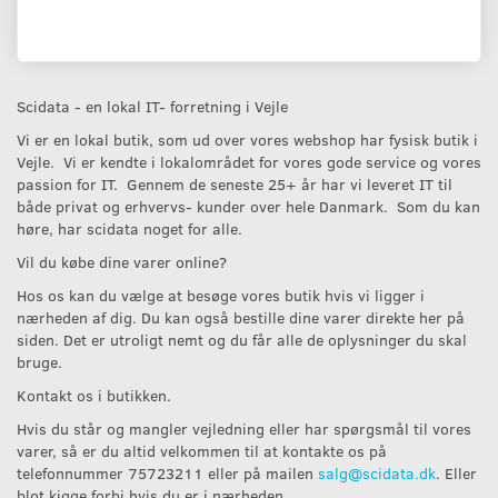
Scidata - en lokal IT- forretning i Vejle
Vi er en lokal butik, som ud over vores webshop har fysisk butik i
Vejle. Vi er kendte i lokalområdet for vores gode service og vores
passion for IT. Gennem de seneste 25+ år har vi leveret IT til
både privat og erhvervs- kunder over hele Danmark. Som du kan
høre, har scidata noget for alle.
Vil du købe dine varer online?
Hos os kan du vælge at besøge vores butik hvis vi ligger i
nærheden af dig. Du kan også bestille dine varer direkte her på
siden. Det er utroligt nemt og du får alle de oplysninger du skal
bruge.
Kontakt os i butikken.
Hvis du står og mangler vejledning eller har spørgsmål til vores
varer, så er du altid velkommen til at kontakte os på
telefonnummer 75723211 eller på mailen
salg@scidata.dk
. Eller
blot kigge forbi hvis du er i nærheden.