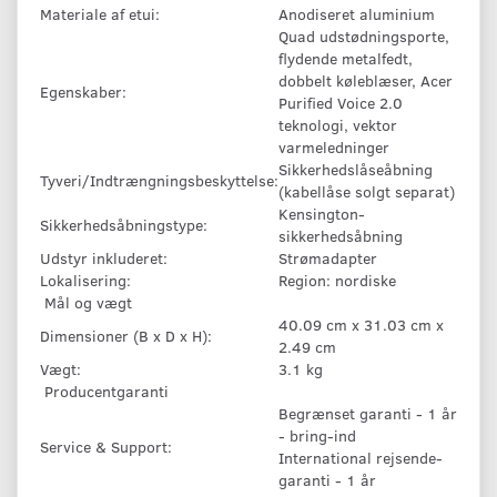
Materiale af etui:
Anodiseret aluminium
Quad udstødningsporte,
flydende metalfedt,
dobbelt køleblæser, Acer
Egenskaber:
Purified Voice 2.0
teknologi, vektor
varmeledninger
Sikkerhedslåseåbning
Tyveri/Indtrængningsbeskyttelse:
(kabellåse solgt separat)
Kensington-
Sikkerhedsåbningstype:
sikkerhedsåbning
Udstyr inkluderet:
Strømadapter
Lokalisering:
Region: nordiske
Mål og vægt
40.09 cm x 31.03 cm x
Dimensioner (B x D x H):
2.49 cm
Vægt:
3.1 kg
Producentgaranti
Begrænset garanti - 1 år
- bring-ind
Service & Support:
International rejsende-
garanti - 1 år