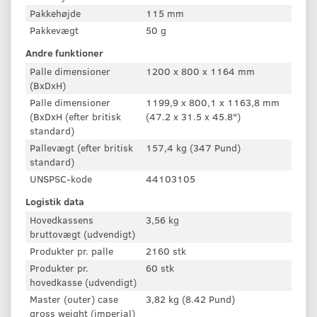
Pakkehøjde
115 mm
Pakkevægt
50 g
Andre funktioner
Palle dimensioner
1200 x 800 x 1164 mm
(BxDxH)
Palle dimensioner
1199,9 x 800,1 x 1163,8 mm
(BxDxH (efter britisk
(47.2 x 31.5 x 45.8")
standard)
Pallevægt (efter britisk
157,4 kg (347 Pund)
standard)
UNSPSC-kode
44103105
Logistik data
Hovedkassens
3,56 kg
bruttovægt (udvendigt)
Produkter pr. palle
2160 stk
Produkter pr.
60 stk
hovedkasse (udvendigt)
Master (outer) case
3,82 kg (8.42 Pund)
gross weight (imperial)