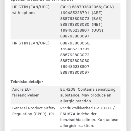
HP GTIN (EAN/UPC)
(301) 888793803066; (30N)
with options
199485238791; (ABE)
888793803073; (BA3)
888793803080; (NE1)
199485238807; (UUS)
888793803097
HP GTIN (EAN/UPC)
888793803066,
199485238791,
888793803073,
888793803080,
199485238807,
888793803097
Tekniske detaljer
Andre EU-
EUH208: Contains sensitizing
fareangivelser
substance. May produce an
allergic reaction
General Product Safety
Produktsikkerhed HP 302XL /
Regulation (GPSR) URL
F6U67A Indeholder
benzisothiazolinon. Kan udløse
allergisk reaktion.