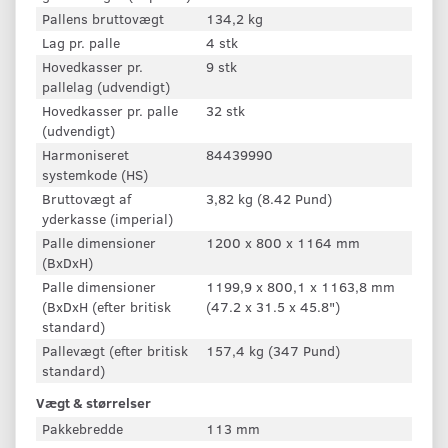
Pallens bruttovægt
134,2 kg
Lag pr. palle
4 stk
Hovedkasser pr.
9 stk
pallelag (udvendigt)
Hovedkasser pr. palle
32 stk
(udvendigt)
Harmoniseret
84439990
systemkode (HS)
Bruttovægt af
3,82 kg (8.42 Pund)
yderkasse (imperial)
Palle dimensioner
1200 x 800 x 1164 mm
(BxDxH)
Palle dimensioner
1199,9 x 800,1 x 1163,8 mm
(BxDxH (efter britisk
(47.2 x 31.5 x 45.8")
standard)
Pallevægt (efter britisk
157,4 kg (347 Pund)
standard)
Vægt & størrelser
Pakkebredde
113 mm