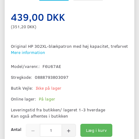
439,00 DKK
(
351,20 DKK
)
Original HP 302XL-blækpatron med høj kapacitet, trefarvet
Mere information
Model/varenr.:
F6U67AE
Stregkode:
0888793803097
Butik Vejle:
Ikke på lager
Online lager:
På lager
Leveringstid fra butikken/ lageret 1-3 hverdage
Kan også afhentes i butikken
Antal
Læg i kurv