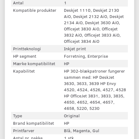
Antal
1
Kompatible produkter
Deskjet 1110, Deskjet 2130
AiO, Deskjet 2132 AiO, Deskjet
2134 AiO, Deskjet 3630 AiO,
Officejet 3830 AiO, Officejet
3832 AiO, Officejet 3833 AiO,
Officejet 3834 AiO
Printteknologi
Inkjet print
HP segment
Forretning, Enterprise
Mærke kompatibilitet
HP
Kapabilitet
HP 302-blækpatroner fungerer
sammen med: HP DeskJet
3630, 3633, 3639 HP Envy
4520, 4524, 4526, 4527, 4528
HP OfficeJet 3831, 3833, 3835,
4650, 4652, 4654, 4657,
4658, 5220, 5230
Type
Original
Brand kompatibilitet
HP
Printfarver
Blå, Magenta, Gul
Antal pr. pakke
1 stk