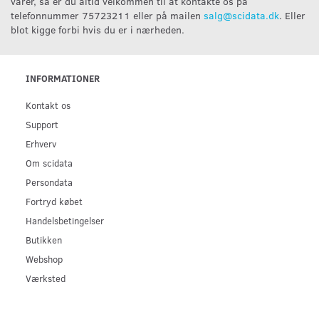
varer, så er du altid velkommen til at kontakte os på
telefonnummer 75723211 eller på mailen
salg@scidata.dk
. Eller
blot kigge forbi hvis du er i nærheden.
INFORMATIONER
Kontakt os
Support
Erhverv
Om scidata
Persondata
Fortryd købet
Handelsbetingelser
Butikken
Webshop
Værksted