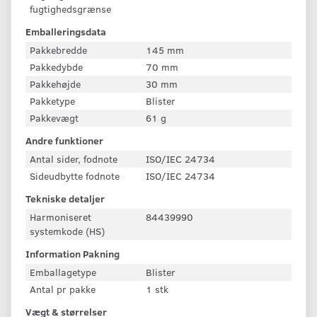
fugtighedsgrænse
Emballeringsdata
Pakkebredde
145 mm
Pakkedybde
70 mm
Pakkehøjde
30 mm
Pakketype
Blister
Pakkevægt
61 g
Andre funktioner
Antal sider, fodnote
ISO/IEC 24734
Sideudbytte fodnote
ISO/IEC 24734
Tekniske detaljer
Harmoniseret
84439990
systemkode (HS)
Information Pakning
Emballagetype
Blister
Antal pr pakke
1 stk
Vægt & størrelser