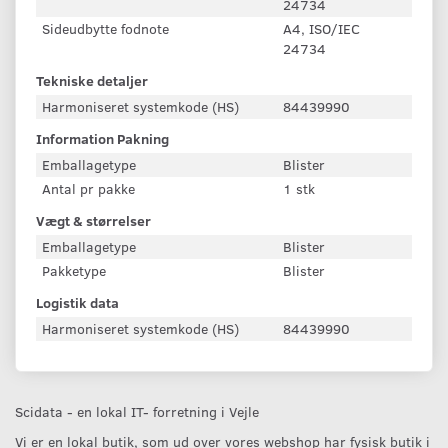
24734
Sideudbytte fodnote
A4, ISO/IEC
24734
Tekniske detaljer
Harmoniseret systemkode (HS)
84439990
Information Pakning
Emballagetype
Blister
Antal pr pakke
1 stk
Vægt & størrelser
Emballagetype
Blister
Pakketype
Blister
Logistik data
Harmoniseret systemkode (HS)
84439990
Scidata - en lokal IT- forretning i Vejle
Vi er en lokal butik, som ud over vores webshop har fysisk butik i