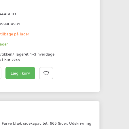
444B001
999904931
 tilbage på lager
lager
butikken/ lageret 1-3 hverdage
s i butikken
Læg i kurv
 Farve blæk sidekapacitet: 665 Sider, Udskrivning