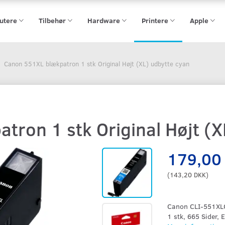
utere
Tilbehør
Hardware
Printere
Apple
Canon 551XL blækpatron 1 stk Original Højt (XL) udbytte cyan
ron 1 stk Original Højt (X
179,00
(
143,20 DKK
)
Canon CLI-551XLC,
1 stk, 665 Sider, 