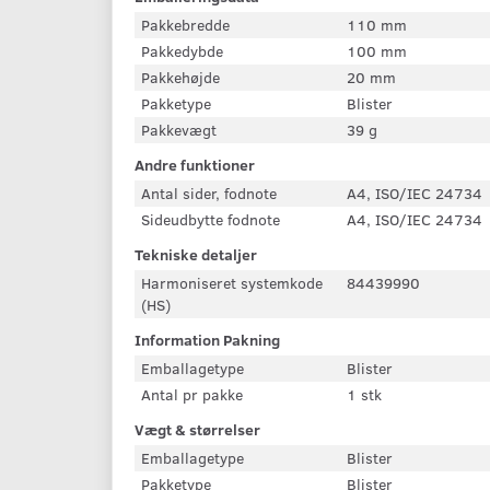
Pakkebredde
110 mm
Pakkedybde
100 mm
Pakkehøjde
20 mm
Pakketype
Blister
Pakkevægt
39 g
Andre funktioner
Antal sider, fodnote
A4, ISO/IEC 24734
Sideudbytte fodnote
A4, ISO/IEC 24734
Tekniske detaljer
Harmoniseret systemkode
84439990
(HS)
Information Pakning
Emballagetype
Blister
Antal pr pakke
1 stk
Vægt & størrelser
Emballagetype
Blister
Pakketype
Blister