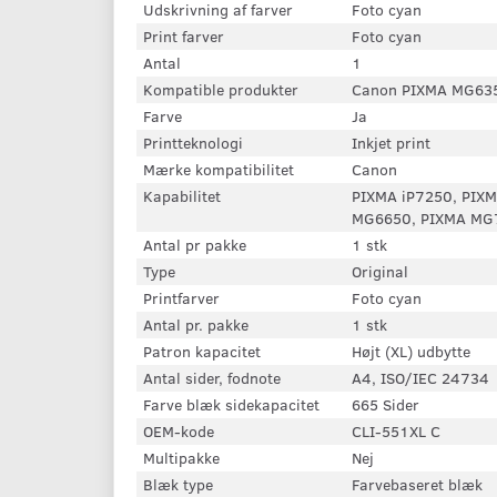
Udskrivning af farver
Foto cyan
Print farver
Foto cyan
Antal
1
Kompatible produkter
Canon PIXMA MG63
Farve
Ja
Printteknologi
Inkjet print
Mærke kompatibilitet
Canon
Kapabilitet
PIXMA iP7250, PIX
MG6650, PIXMA MG
Antal pr pakke
1 stk
Type
Original
Printfarver
Foto cyan
Antal pr. pakke
1 stk
Patron kapacitet
Højt (XL) udbytte
Antal sider, fodnote
A4, ISO/IEC 24734
Farve blæk sidekapacitet
665 Sider
OEM-kode
CLI-551XL C
Multipakke
Nej
Blæk type
Farvebaseret blæk