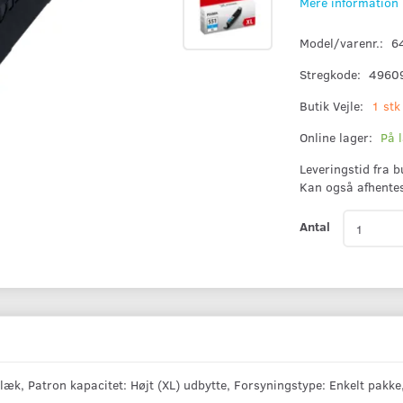
Mere information
Model/varenr.:
6
Stregkode:
4960
Butik Vejle:
1 stk
Online lager:
På 
Leveringstid fra 
Kan også afhente
Antal
k, Patron kapacitet: Højt (XL) udbytte, Forsyningstype: Enkelt pakke,