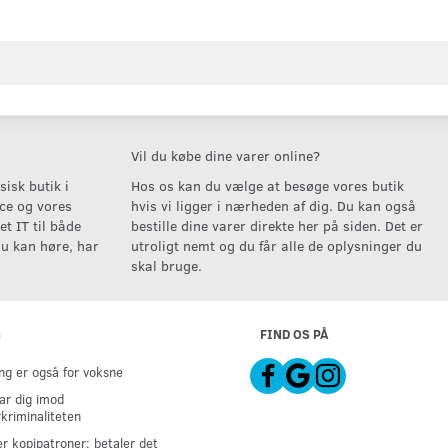
Vil du købe dine varer online?
isk butik i
Hos os kan du vælge at besøge vores butik
ice og vores
hvis vi ligger i nærheden af dig. Du kan også
t IT til både
bestille dine varer direkte her på siden. Det er
u kan høre, har
utroligt nemt og du får alle de oplysninger du
skal bruge.
G
FIND OS PÅ
g er også for voksne
ar dig imod
kriminaliteten
er kopipatroner: betaler det