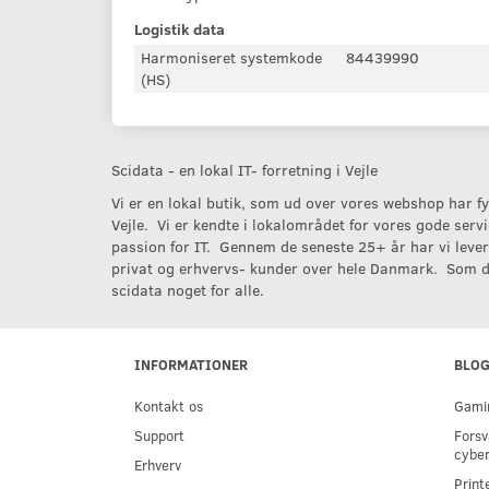
Logistik data
Harmoniseret systemkode
84439990
(HS)
Scidata - en lokal IT- forretning i Vejle
Vi er en lokal butik, som ud over vores webshop har fys
Vejle. Vi er kendte i lokalområdet for vores gode serv
passion for IT. Gennem de seneste 25+ år har vi levere
privat og erhvervs- kunder over hele Danmark. Som d
scidata noget for alle.
INFORMATIONER
BLO
Kontakt os
Gamin
Support
Forsv
cyber
Erhverv
Print