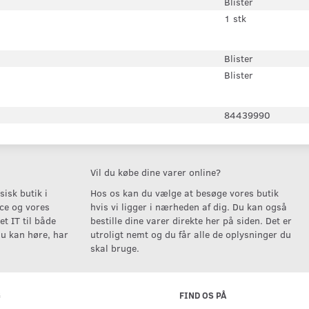
Blister
1 stk
Blister
Blister
84439990
Vil du købe dine varer online?
isk butik i
Hos os kan du vælge at besøge vores butik
ice og vores
hvis vi ligger i nærheden af dig. Du kan også
t IT til både
bestille dine varer direkte her på siden. Det er
u kan høre, har
utroligt nemt og du får alle de oplysninger du
skal bruge.
G
FIND OS PÅ