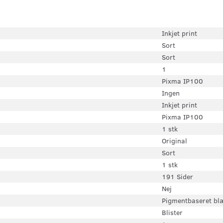
Inkjet print
Sort
Sort
1
Pixma IP100
Ingen
Inkjet print
Pixma IP100
1 stk
Original
Sort
1 stk
191 Sider
Nej
Pigmentbaseret bl
Blister