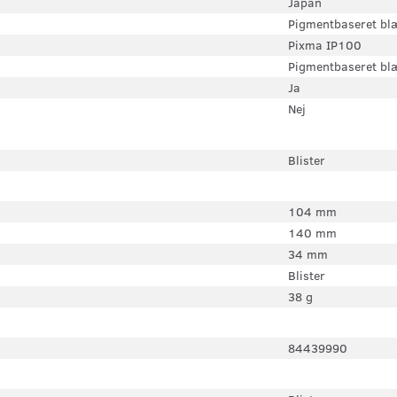
Japan
Pigmentbaseret bl
Pixma IP100
Pigmentbaseret bl
Ja
Nej
Blister
104 mm
140 mm
34 mm
Blister
38 g
84439990