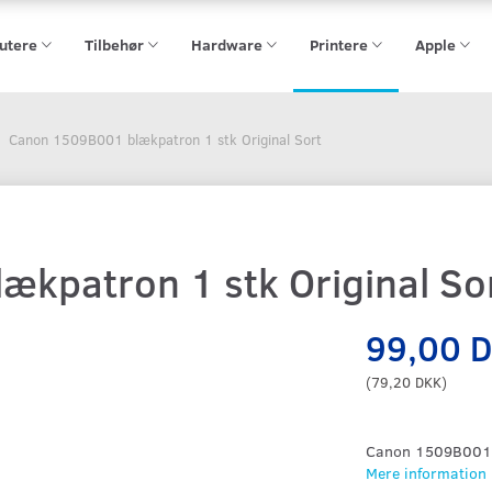
utere
Tilbehør
Hardware
Printere
Apple
Canon 1509B001 blækpatron 1 stk Original Sort
kpatron 1 stk Original So
99,00 
(
79,20 DKK
)
Canon 1509B001, 
Mere information