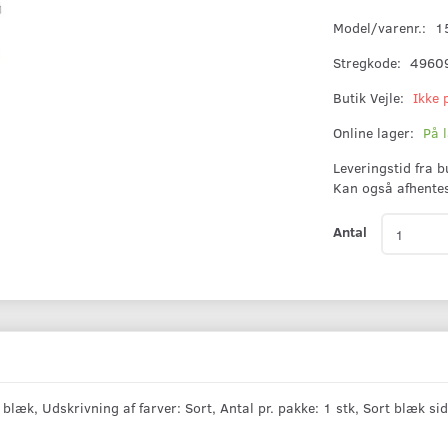
Model/varenr.:
1
Stregkode:
4960
Butik Vejle:
Ikke 
Online lager:
På 
Leveringstid fra 
Kan også afhente
Antal
k, Udskrivning af farver: Sort, Antal pr. pakke: 1 stk, Sort blæk si