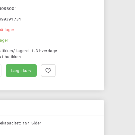
509B001
999391731
på lager
lager
butikken/ lageret 1-3 hverdage
s i butikken
Læg i kurv
dekapacitet: 191 Sider