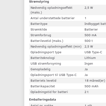
Strømstyring
Nødvendig opladningseffekt
2,5 W
(maks.)
Antal understøttede batterier
1
Batteritype
Indbygget bat
Strømkilde
Batterier
Strømforbrug
500 mA
Batterilevetid (maks.)
500 t
Nødvendig opladningseffekt (min)
2,5 W
Opladningsport type
USB Type-C
Batteriteknologi
Lithium
USB strømforsyning
Ingen
Genopladelig
Ja
Opladningsport til USB Type-C
Ja
Batteriets levetid
18 måned(er)
Batterikapacitet
500 mAh
Opladningstid for batteri
2 t
Emballeringsdata
Antal pr. pakke
1 stk