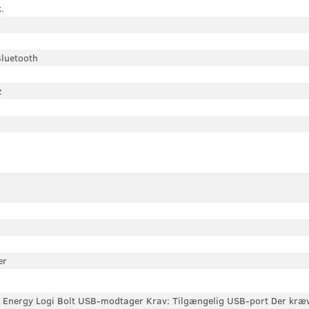
.
Bluetooth
z
er
 Energy Logi Bolt USB-modtager Krav: Tilgængelig USB-port Der kræve