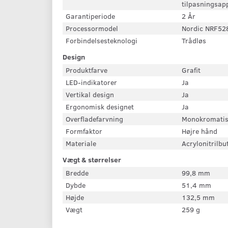
tilpasningsap
Garantiperiode
2 År
Processormodel
Nordic NRF52
Forbindelsesteknologi
Trådløs
Design
Produktfarve
Grafit
LED-indikatorer
Ja
Vertikal design
Ja
Ergonomisk designet
Ja
Overfladefarvning
Monokromati
Formfaktor
Højre hånd
Materiale
Acrylonitrilbu
Vægt & størrelser
Bredde
99,8 mm
Dybde
51,4 mm
Højde
132,5 mm
Vægt
259 g