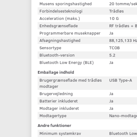
Musens sporingshastighed
20 tomme/sek
Forbindelsesteknologi
Trådløs
Acceleration (maks.)
10 G
Enhedsgrænseflade
RF trådløs + 
Programmerbare museknapper
Ja
Afsøgningshastighed
88,125,133 H
Sensortype
TCOB
Bluetooth-version
5.2
Bluetooth Low Energy (BLE)
Ja
Emballage indhold
Brugergrænseflade med trådløs
USB Type-A
modtager
Brugervejledning
Ja
Batterier inkluderet
Ja
Modtager inkluderet
Ja
Modtagertype
Nano-modtag
Andre funktioner
Minimum systemkrav
Bluetooth Low