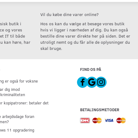
Vil du købe dine varer online?
isk butik i
Hos os kan du vælge at besøge vores butik
ice og vores
hvis vi ligger i nærheden af dig. Du kan også
t IT til både
bestille dine varer direkte her på siden. Det er
u kan høre, har
utroligt nemt og du får alle de oplysninger du
skal bruge.
G
FIND OS PÅ
g er også for voksne
ar dig imod
kriminaliteten
er kopipatroner: betaler det
BETALINGSMETODER
 arbejdsdage foran
men?
ws 11 opgradering