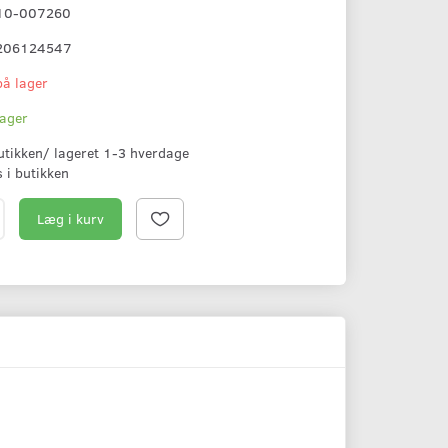
10-007260
206124547
på lager
lager
butikken/ lageret 1-3 hverdage
s i butikken
Læg i kurv