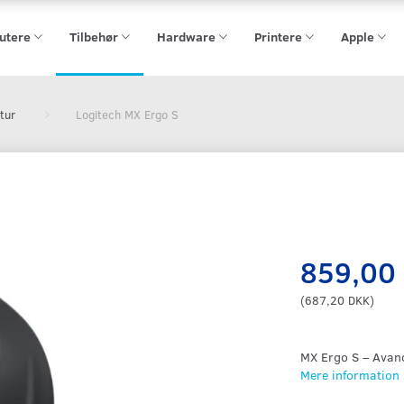
utere
Tilbehør
Hardware
Printere
Apple
tur
Logitech MX Ergo S
859,00
(
687,20 DKK
)
MX Ergo S – Avanc
Mere information