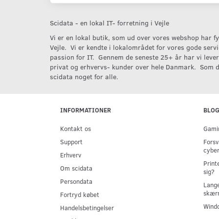
Scidata - en lokal IT- forretning i Vejle
Vi er en lokal butik, som ud over vores webshop har fys
Vejle. Vi er kendte i lokalområdet for vores gode serv
passion for IT. Gennem de seneste 25+ år har vi levere
privat og erhvervs- kunder over hele Danmark. Som d
scidata noget for alle.
INFORMATIONER
BLO
Kontakt os
Gamin
Support
Forsv
cyber
Erhverv
Print
Om scidata
sig?
Persondata
Lange
skær
Fortryd købet
Windo
Handelsbetingelser