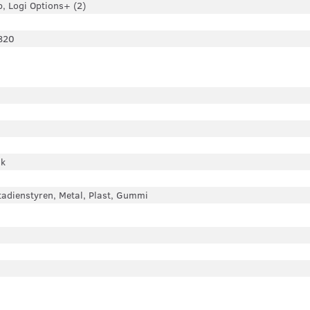
p, Logi Options+ (2)
820
sk
tadienstyren, Metal, Plast, Gummi