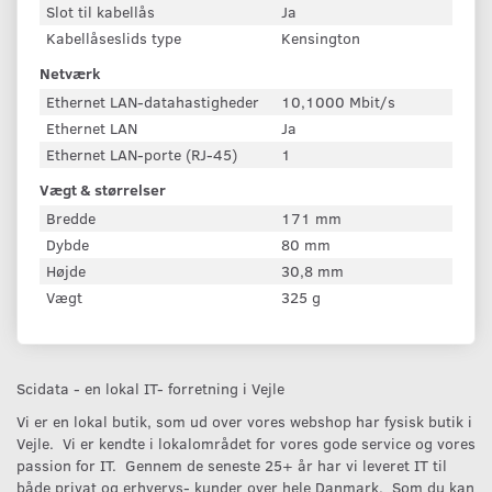
Slot til kabellås
Ja
Kabellåseslids type
Kensington
Netværk
Ethernet LAN-datahastigheder
10,1000 Mbit/s
Ethernet LAN
Ja
Ethernet LAN-porte (RJ-45)
1
Vægt & størrelser
Bredde
171 mm
Dybde
80 mm
Højde
30,8 mm
Vægt
325 g
Scidata - en lokal IT- forretning i Vejle
Vi er en lokal butik, som ud over vores webshop har fysisk butik i
Vejle. Vi er kendte i lokalområdet for vores gode service og vores
passion for IT. Gennem de seneste 25+ år har vi leveret IT til
både privat og erhvervs- kunder over hele Danmark. Som du kan