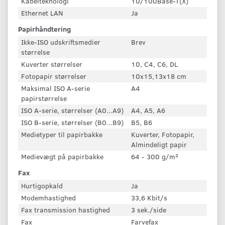
Kabelteknologi
10/100Base-T(X)
Ethernet LAN
Ja
Papirhåndtering
Ikke-ISO udskriftsmedier
Brev
størrelse
Kuverter størrelser
10, C4, C6, DL
Fotopapir størrelser
10x15,13x18 cm
Maksimal ISO A-serie
A4
papirstørrelse
ISO A-serie, størrelser (A0...A9)
A4, A5, A6
ISO B-serie, størrelser (B0...B9)
B5, B6
Medietyper til papirbakke
Kuverter, Fotopapir,
Almindeligt papir
Medievægt på papirbakke
64 - 300 g/m²
Fax
Hurtigopkald
Ja
Modemhastighed
33,6 Kbit/s
Fax transmission hastighed
3 sek./side
Fax
Farvefax