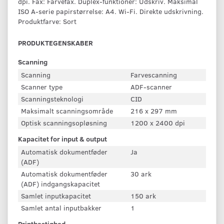
dpi. Fax: Farvefax. Duplex-funktioner: Udskriv. Maksimal
ISO A-serie papirstørrelse: A4. Wi-Fi. Direkte udskrivning.
Produktfarve: Sort
PRODUKTEGENSKABER
Scanning
Scanning
Farvescanning
Scanner type
ADF-scanner
Scanningsteknologi
CID
Maksimalt scanningsområde
216 x 297 mm
Optisk scanningsopløsning
1200 x 2400 dpi
Kapacitet for input & output
Automatisk dokumentføder
Ja
(ADF)
Automatisk dokumentføder
30 ark
(ADF) indgangskapacitet
Samlet inputkapacitet
150 ark
Samlet antal inputbakker
1
Printhastighed