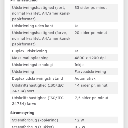
Udskrivningshastighed (sort,
33 sider pr. minut
normal kvalitet, A4/amerikansk
papirformat)
Udskrivning uden kant
Ja
Udskrivningshastighed (farve,
20 sider pr. minut
normal kvalitet, A4/amerikansk
papirformat)
Duplex udskrivning
Ja
Maksimal opløsning
4800 x 1200 dpi
Udskrivningsteknologi
Inkjet
Udskrivning
Farveudskrivning
Duplex udskrivningstilstand
Automatisk
Udskriftshastighed (ISO/IEC
14 sider pr. minut
24734) sort
Udskriftshastighed (ISO/IEC
7,5 sider pr. minut
24734) farve
Strømstyring
Strømforbrug (kopiering)
12 W
Strømforbrug (slukket)
0,2 W