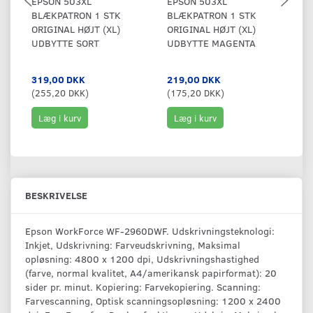
EPSON 503XL
EPSON 503XL
E
BLÆKPATRON 1 STK
BLÆKPATRON 1 STK
B
ORIGINAL HØJT (XL)
ORIGINAL HØJT (XL)
OR
UDBYTTE SORT
UDBYTTE MAGENTA
U
319,00 DKK
219,00 DKK
2
(
255,20 DKK
)
(
175,20 DKK
)
(
1
Læg i kurv
Læg i kurv
BESKRIVELSE
Epson WorkForce WF-2960DWF. Udskrivningsteknologi:
Inkjet, Udskrivning: Farveudskrivning, Maksimal
opløsning: 4800 x 1200 dpi, Udskrivningshastighed
(farve, normal kvalitet, A4/amerikansk papirformat): 20
sider pr. minut. Kopiering: Farvekopiering. Scanning:
Farvescanning, Optisk scanningsopløsning: 1200 x 2400