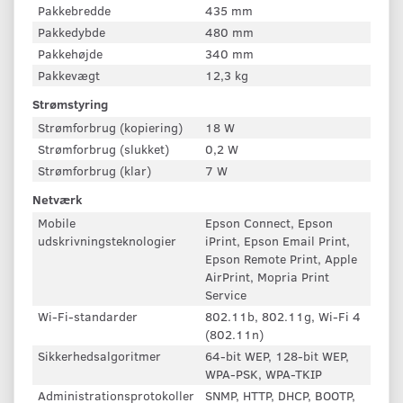
Pakkebredde
435 mm
Pakkedybde
480 mm
Pakkehøjde
340 mm
Pakkevægt
12,3 kg
Strømstyring
Strømforbrug (kopiering)
18 W
Strømforbrug (slukket)
0,2 W
Strømforbrug (klar)
7 W
Netværk
Mobile
Epson Connect, Epson
udskrivningsteknologier
iPrint, Epson Email Print,
Epson Remote Print, Apple
AirPrint, Mopria Print
Service
Wi-Fi-standarder
802.11b, 802.11g, Wi-Fi 4
(802.11n)
Sikkerhedsalgoritmer
64-bit WEP, 128-bit WEP,
WPA-PSK, WPA-TKIP
Administrationsprotokoller
SNMP, HTTP, DHCP, BOOTP,