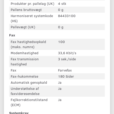
Produkter pr. pallelag (UK)
4 stk
Pallens bruttovægt
0 g
Harmoniseret systemkode
84433100
(HS)
Pallevægt (UK)
0 g
Fax
Fax hastighedsopkald
100
(maks. numre)
Modemhastighed
33,6 Kbit/s
Fax transmission
3 sek./side
hastighed
Fax
Farvefax
Fax-hukommelse
180 Sider
Automatisk genopkald
Ja
Understøttelse af
Ja
faxvideresendelse
Fejlkorrektionstilstand
Ja
(ECM)
Systemkrav