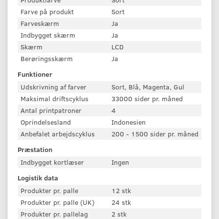
Farve på produkt
Sort
Farveskærm
Ja
Indbygget skærm
Ja
Skærm
LCD
Berøringsskærm
Ja
Funktioner
Udskrivning af farver
Sort, Blå, Magenta, Gul
Maksimal driftscyklus
33000 sider pr. måned
Antal printpatroner
4
Oprindelsesland
Indonesien
Anbefalet arbejdscyklus
200 - 1500 sider pr. måned
Præstation
Indbygget kortlæser
Ingen
Logistik data
Produkter pr. palle
12 stk
Produkter pr. palle (UK)
24 stk
Produkter pr. pallelag
2 stk