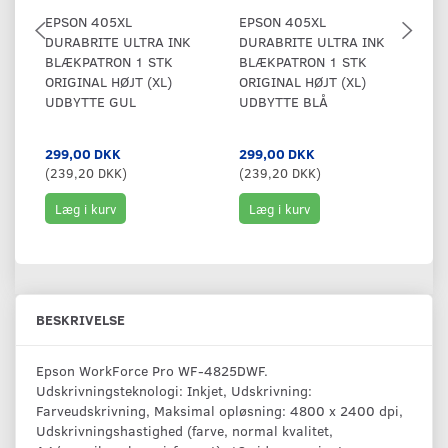
EPSON 405XL
EPSON 405XL
E
DURABRITE ULTRA INK
DURABRITE ULTRA INK
D
BLÆKPATRON 1 STK
BLÆKPATRON 1 STK
B
ORIGINAL HØJT (XL)
ORIGINAL HØJT (XL)
OR
UDBYTTE GUL
UDBYTTE BLÅ
U
299,00 DKK
299,00 DKK
2
(
239,20 DKK
)
(
239,20 DKK
)
(
2
Læg i kurv
Læg i kurv
BESKRIVELSE
Epson WorkForce Pro WF-4825DWF.
Udskrivningsteknologi: Inkjet, Udskrivning:
Farveudskrivning, Maksimal opløsning: 4800 x 2400 dpi,
Udskrivningshastighed (farve, normal kvalitet,