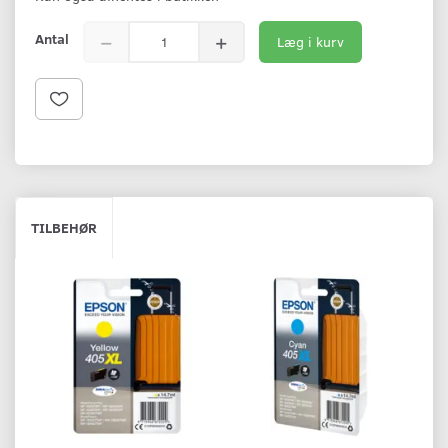
Antal
Læg i kurv
TILBEHØR