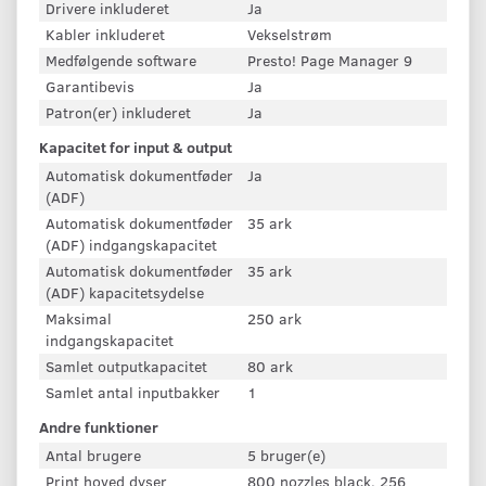
Drivere inkluderet
Ja
Kabler inkluderet
Vekselstrøm
Medfølgende software
Presto! Page Manager 9
Garantibevis
Ja
Patron(er) inkluderet
Ja
Kapacitet for input & output
Automatisk dokumentføder
Ja
(ADF)
Automatisk dokumentføder
35 ark
(ADF) indgangskapacitet
Automatisk dokumentføder
35 ark
(ADF) kapacitetsydelse
Maksimal
250 ark
indgangskapacitet
Samlet outputkapacitet
80 ark
Samlet antal inputbakker
1
Andre funktioner
Antal brugere
5 bruger(e)
Print hoved dyser
800 nozzles black, 256