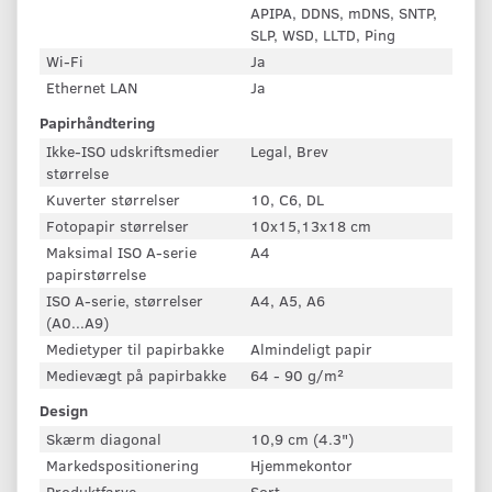
APIPA, DDNS, mDNS, SNTP,
SLP, WSD, LLTD, Ping
Wi-Fi
Ja
Ethernet LAN
Ja
Papirhåndtering
Ikke-ISO udskriftsmedier
Legal, Brev
størrelse
Kuverter størrelser
10, C6, DL
Fotopapir størrelser
10x15,13x18 cm
Maksimal ISO A-serie
A4
papirstørrelse
ISO A-serie, størrelser
A4, A5, A6
(A0...A9)
Medietyper til papirbakke
Almindeligt papir
Medievægt på papirbakke
64 - 90 g/m²
Design
Skærm diagonal
10,9 cm (4.3")
Markedspositionering
Hjemmekontor
Produktfarve
Sort