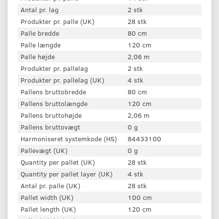
Antal pr. lag
2 stk
Produkter pr. palle (UK)
28 stk
Palle bredde
80 cm
Palle længde
120 cm
Palle højde
2,06 m
Produkter pr. pallelag
2 stk
Produkter pr. pallelag (UK)
4 stk
Pallens bruttobredde
80 cm
Pallens bruttolængde
120 cm
Pallens bruttohøjde
2,06 m
Pallens bruttovægt
0 g
Harmoniseret systemkode (HS)
84433100
Pallevægt (UK)
0 g
Quantity per pallet (UK)
28 stk
Quantity per pallet layer (UK)
4 stk
Antal pr. palle (UK)
28 stk
Pallet width (UK)
100 cm
Pallet length (UK)
120 cm