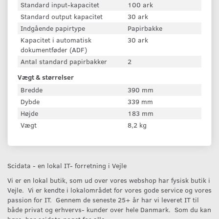
Standard input-kapacitet
100 ark
Standard output kapacitet
30 ark
Indgående papirtype
Papirbakke
Kapacitet i automatisk
30 ark
dokumentføder (ADF)
Antal standard papirbakker
2
Vægt & størrelser
Bredde
390 mm
Dybde
339 mm
Højde
183 mm
Vægt
8,2 kg
Scidata - en lokal IT- forretning i Vejle
Vi er en lokal butik, som ud over vores webshop har fysisk butik i
Vejle. Vi er kendte i lokalområdet for vores gode service og vores
passion for IT. Gennem de seneste 25+ år har vi leveret IT til
både privat og erhvervs- kunder over hele Danmark. Som du kan