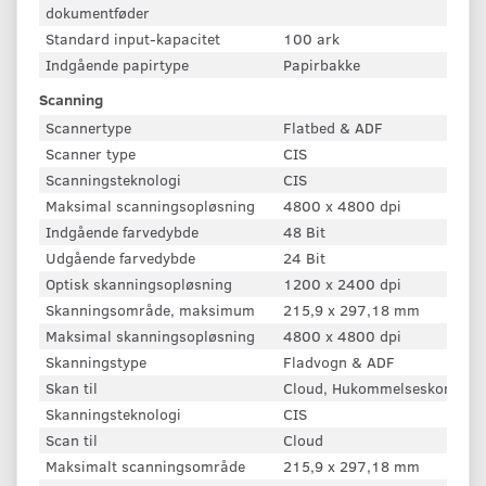
dokumentføder
Standard input-kapacitet
100 ark
Indgående papirtype
Papirbakke
Scanning
Scannertype
Flatbed & ADF
Scanner type
CIS
Scanningsteknologi
CIS
Maksimal scanningsopløsning
4800 x 4800 dpi
Indgående farvedybde
48 Bit
Udgående farvedybde
24 Bit
Optisk skanningsopløsning
1200 x 2400 dpi
Skanningsområde, maksimum
215,9 x 297,18 mm
Maksimal skanningsopløsning
4800 x 4800 dpi
Skanningstype
Fladvogn & ADF
Skan til
Cloud, Hukommelseskort, PC
Skanningsteknologi
CIS
Scan til
Cloud
Maksimalt scanningsområde
215,9 x 297,18 mm