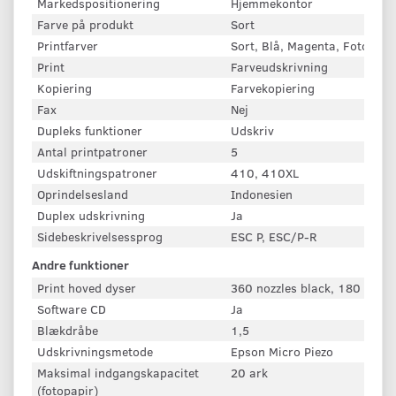
Markedspositionering
Hjemmekontor
Farve på produkt
Sort
Printfarver
Sort, Blå, Magenta, Foto sort
Print
Farveudskrivning
Kopiering
Farvekopiering
Fax
Nej
Dupleks funktioner
Udskriv
Antal printpatroner
5
Udskiftningspatroner
410, 410XL
Oprindelsesland
Indonesien
Duplex udskrivning
Ja
Sidebeskrivelsessprog
ESC P, ESC/P-R
Andre funktioner
Print hoved dyser
360 nozzles black, 180 nozzl
Software CD
Ja
Blækdråbe
1,5
Udskrivningsmetode
Epson Micro Piezo
Maksimal indgangskapacitet
20 ark
(fotopapir)