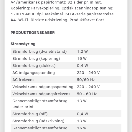
A4/amerikansk papirformat): 32 sider pr. minut.
Kopiering: Farvekopiering. Optisk scanningsopløsning:
1200 x 4800 dpi. Maksimal ISO A-serie papirstørrelse:
A4. Wi-Fi. Direkte udskrivning. Produktfarve: Sort
PRODUKTEGENSKABER
Strømstyring
Strømforbrug (dvaletilstand)
1,2 W
Strømforbrug (kopiering)
16 W
Strømforbrug (slukket)
0,4 W
AC indgangsspænding
220 - 240 V
AC frekvens
50/60 Hz
Vekselstrømsindgangsspænding
220 - 240 V
Vekselstrømsindgangsfrekvens
50 - 60 Hz
Gennemsnitligt strømforbrug
13 W
under print
Strømforbrug (off)
0,4 W
Strømforbrug (udskrivning)
13 W
Gennemsnitligt strømforbrug
16 W