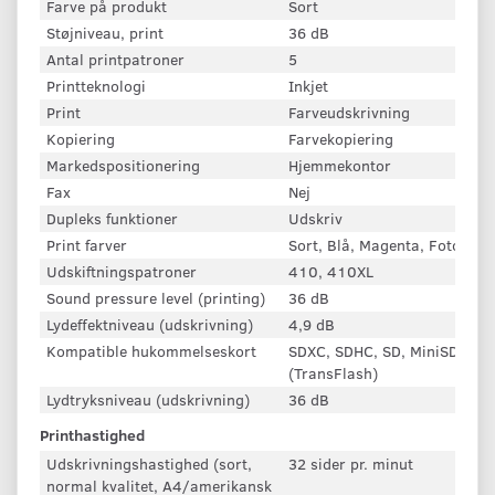
Farve på produkt
Sort
Støjniveau, print
36 dB
Antal printpatroner
5
Printteknologi
Inkjet
Print
Farveudskrivning
Kopiering
Farvekopiering
Markedspositionering
Hjemmekontor
Fax
Nej
Dupleks funktioner
Udskriv
Print farver
Sort, Blå, Magenta, Foto sort
Udskiftningspatroner
410, 410XL
Sound pressure level (printing)
36 dB
Lydeffektniveau (udskrivning)
4,9 dB
Kompatible hukommelseskort
SDXC, SDHC, SD, MiniSDHC, 
(TransFlash)
Lydtryksniveau (udskrivning)
36 dB
Printhastighed
Udskrivningshastighed (sort,
32 sider pr. minut
normal kvalitet, A4/amerikansk