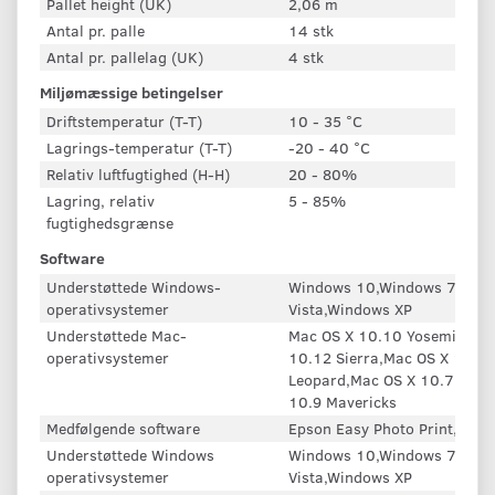
Pallet height (UK)
2,06 m
Antal pr. palle
14 stk
Antal pr. pallelag (UK)
4 stk
Miljømæssige betingelser
Driftstemperatur (T-T)
10 - 35 °C
Lagrings-temperatur (T-T)
-20 - 40 °C
Relativ luftfugtighed (H-H)
20 - 80%
Lagring, relativ
5 - 85%
fugtighedsgrænse
Software
Understøttede Windows-
Windows 10,Windows 7,Wind
operativsystemer
Vista,Windows XP
Understøttede Mac-
Mac OS X 10.10 Yosemite,Ma
operativsystemer
10.12 Sierra,Mac OS X 10.13
Leopard,Mac OS X 10.7 Lion,
10.9 Mavericks
Medfølgende software
Epson Easy Photo Print, Eps
Understøttede Windows
Windows 10,Windows 7,Wind
operativsystemer
Vista,Windows XP