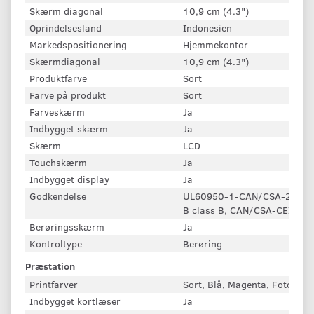
Skærm diagonal
10,9 cm (4.3")
Oprindelsesland
Indonesien
Markedspositionering
Hjemmekontor
Skærmdiagonal
10,9 cm (4.3")
Produktfarve
Sort
Farve på produkt
Sort
Farveskærm
Ja
Indbygget skærm
Ja
Skærm
LCD
Touchskærm
Ja
Indbygget display
Ja
Godkendelse
UL60950-1-CAN/CSA-22.2, N
B class B, CAN/CSA-CEI/IEC 
Berøringsskærm
Ja
Kontroltype
Berøring
Præstation
Printfarver
Sort, Blå, Magenta, Foto sort
Indbygget kortlæser
Ja