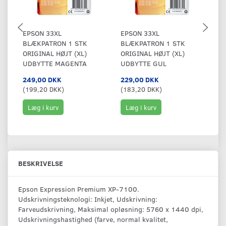
EPSON 33XL
EPSON 33XL
E
BLÆKPATRON 1 STK
BLÆKPATRON 1 STK
B
ORIGINAL HØJT (XL)
ORIGINAL HØJT (XL)
OR
UDBYTTE MAGENTA
UDBYTTE GUL
U
249,00 DKK
229,00 DKK
2
(
199,20 DKK
)
(
183,20 DKK
)
(
1
Læg i kurv
Læg i kurv
BESKRIVELSE
Epson Expression Premium XP-7100.
Udskrivningsteknologi: Inkjet, Udskrivning:
Farveudskrivning, Maksimal opløsning: 5760 x 1440 dpi,
Udskrivningshastighed (farve, normal kvalitet,