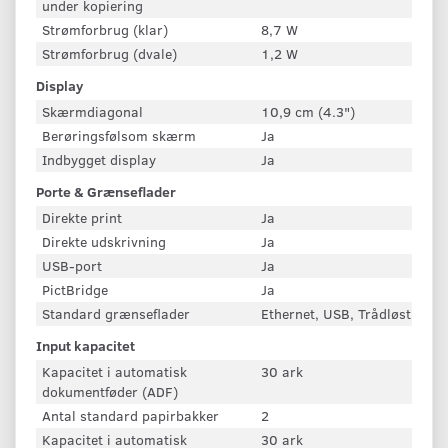
under kopiering
Strømforbrug (klar)
8,7 W
Strømforbrug (dvale)
1,2 W
Display
Skærmdiagonal
10,9 cm (4.3")
Berøringsfølsom skærm
Ja
Indbygget display
Ja
Porte & Grænseflader
Direkte print
Ja
Direkte udskrivning
Ja
USB-port
Ja
PictBridge
Ja
Standard grænseflader
Ethernet, USB, Trådløst LAN
Input kapacitet
Kapacitet i automatisk
30 ark
dokumentføder (ADF)
Antal standard papirbakker
2
Kapacitet i automatisk
30 ark