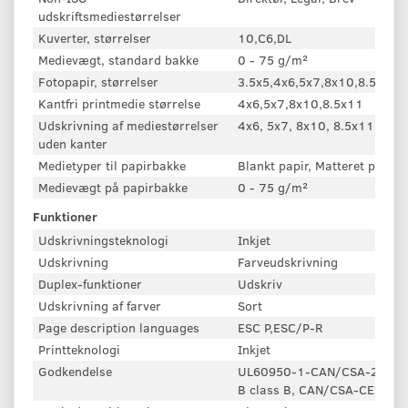
udskriftsmediestørrelser
Kuverter, størrelser
10,C6,DL
Medievægt, standard bakke
0 - 75 g/m²
Fotopapir, størrelser
3.5x5,4x6,5x7,8x10,8.5x11
Kantfri printmedie størrelse
4x6,5x7,8x10,8.5x11
Udskrivning af mediestørrelser
4x6, 5x7, 8x10, 8.5x11
uden kanter
Medietyper til papirbakke
Blankt papir, Matteret papir,
Medievægt på papirbakke
0 - 75 g/m²
Funktioner
Udskrivningsteknologi
Inkjet
Udskrivning
Farveudskrivning
Duplex-funktioner
Udskriv
Udskrivning af farver
Sort
Page description languages
ESC P,ESC/P-R
Printteknologi
Inkjet
Godkendelse
UL60950-1-CAN/CSA-22.2, N
B class B, CAN/CSA-CEI/IEC 