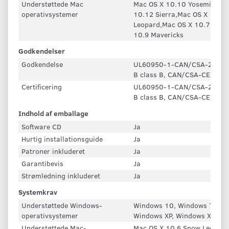
Understøttede Mac
Mac OS X 10.10 Yosemite,Ma
operativsystemer
10.12 Sierra,Mac OS X 10.13
Leopard,Mac OS X 10.7 Lion,
10.9 Mavericks
Godkendelser
Godkendelse
UL60950-1-CAN/CSA-22.2, N
B class B, CAN/CSA-CEI/IEC 
Certificering
UL60950-1-CAN/CSA-22.2, N
B class B, CAN/CSA-CEI/IEC 
Indhold af emballage
Software CD
Ja
Hurtig installationsguide
Ja
Patroner inkluderet
Ja
Garantibevis
Ja
Strømledning inkluderet
Ja
Systemkrav
Understøttede Windows-
Windows 10, Windows 7, Win
operativsystemer
Windows XP, Windows XP Pro
Understøttede Mac-
Mac OS X 10.6 Snow Leopard