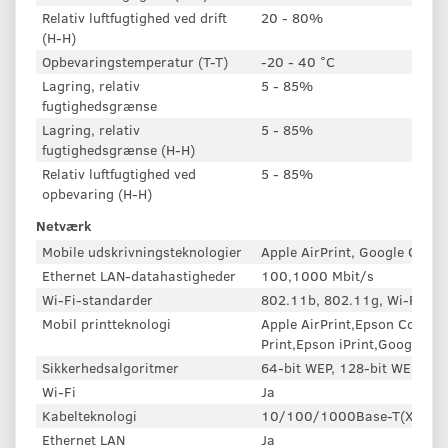
Relativ luftfugtighed ved drift
20 - 80%
(H-H)
Opbevaringstemperatur (T-T)
-20 - 40 °C
Lagring, relativ
5 - 85%
fugtighedsgrænse
Lagring, relativ
5 - 85%
fugtighedsgrænse (H-H)
Relativ luftfugtighed ved
5 - 85%
opbevaring (H-H)
Netværk
Mobile udskrivningsteknologier
Apple AirPrint, Google Cloud
Ethernet LAN-datahastigheder
100,1000 Mbit/s
Wi-Fi-standarder
802.11b, 802.11g, Wi-Fi 4 (
Mobil printteknologi
Apple AirPrint,Epson Connec
Print,Epson iPrint,Google Clo
Sikkerhedsalgoritmer
64-bit WEP, 128-bit WEP, W
Wi-Fi
Ja
Kabelteknologi
10/100/1000Base-T(X)
Ethernet LAN
Ja