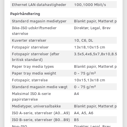
Ethernet LAN datahastigheder
100,1000 Mbit/s
Papirhåndtering
Standard magasin medietyper
Blankt papir, Matteret papir,
Ikke-ISO udskriftsmedier
Direktør, Legal, Brev
størrelse
Kuverter størrelser
10, C6, DL
Fotopapir størrelser
13x18,10x15 cm
Fotopapir størrelser (efter
3.5x5,4x6,5x7,8x10,8.5x11
britisk standard)
Paper tray media types
Blankt papir, Matteret papir,
Paper tray media weight
0 - 75 g/m²
Fotopapir, størrelse
10x15,13x18 cm
Standard magasin medie vægt
0 - 75 g/m²
Maksimal ISO A-serie
A4
papirstørrelse
Medietyper, universalbakke
Blankt papir, Matteret papir,
ISO A-serie, størrelser (A0...A9)
A4, A5, A6
ISO B-serie, størrelser (B0...B9)
B5
Non-ISO
Direktør, Legal, Brev