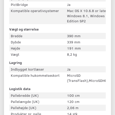
PictBridge
Ja
Kompatible operativsystemer
Mac OS X 10.6.8 or later, W
Windows 8.1, Windows Vista,
Edition SP2
Vægt og størrelse
Bredde
390 mm
Dybde
339 mm
Højde
191 mm
Vægt
8,2 kg
Lagring
Indbygget kortlæser
Ja
Kompatible hukommelseskort
MicroSD
(TransFlash),MicroSDHC,Mi
Logistik data
Pallebredde (UK)
100 cm
Pallelængde (UK)
120 cm
Pallehøjde (UK)
2,06 m
Produkter pr. palle
14 stk