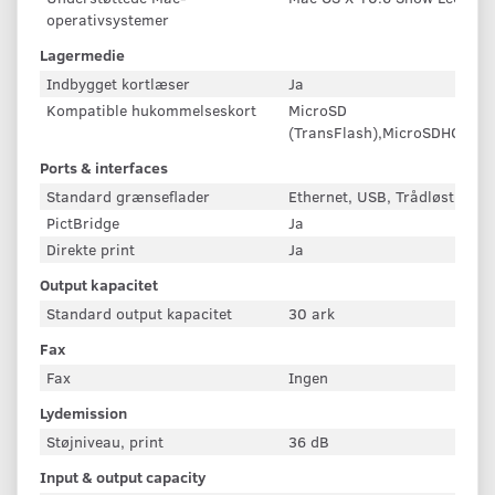
operativsystemer
Lagermedie
Indbygget kortlæser
Ja
Kompatible hukommelseskort
MicroSD
(TransFlash),MicroSDHC,Mi
Ports & interfaces
Standard grænseflader
Ethernet, USB, Trådløst LAN
PictBridge
Ja
Direkte print
Ja
Output kapacitet
Standard output kapacitet
30 ark
Fax
Fax
Ingen
Lydemission
Støjniveau, print
36 dB
Input & output capacity