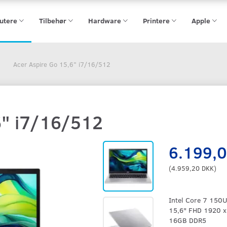
utere
Tilbehør
Hardware
Printere
Apple
Acer Aspire Go 15,6" i7/16/512
6" i7/16/512
6.199,
(
4.959,20 DKK
)
Intel Core 7 150
15,6" FHD 1920 
16GB DDR5