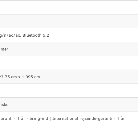
/n/ac/ax, Bluetooth 5.2
timer
23.75 cm x 1.995 cm
diske
ranti - 1 år - bring-ind | International rejsende-garanti - 1 år