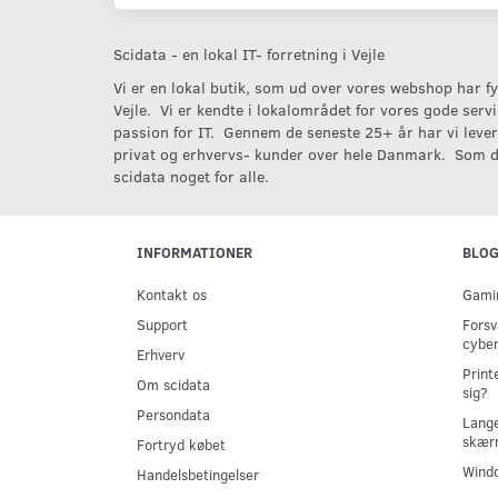
Scidata - en lokal IT- forretning i Vejle
Vi er en lokal butik, som ud over vores webshop har fys
Vejle. Vi er kendte i lokalområdet for vores gode serv
passion for IT. Gennem de seneste 25+ år har vi levere
privat og erhvervs- kunder over hele Danmark. Som d
scidata noget for alle.
INFORMATIONER
BLO
Kontakt os
Gamin
Support
Forsv
cyber
Erhverv
Print
Om scidata
sig?
Persondata
Lange
skær
Fortryd købet
Windo
Handelsbetingelser