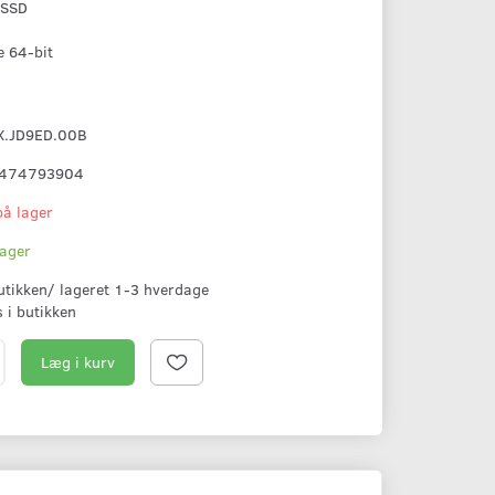
 SSD
 64-bit
X.JD9ED.00B
474793904
på lager
lager
butikken/ lageret 1-3 hverdage
s i butikken
Læg i kurv