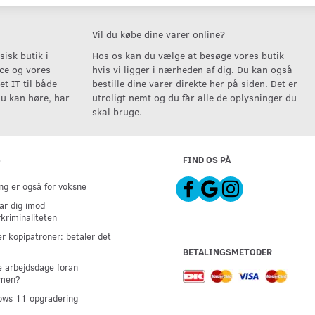
Vil du købe dine varer online?
isk butik i
Hos os kan du vælge at besøge vores butik
ice og vores
hvis vi ligger i nærheden af dig. Du kan også
t IT til både
bestille dine varer direkte her på siden. Det er
u kan høre, har
utroligt nemt og du får alle de oplysninger du
skal bruge.
G
FIND OS PÅ
g er også for voksne
ar dig imod
kriminaliteten
er kopipatroner: betaler det
BETALINGSMETODER
 arbejdsdage foran
men?
ws 11 opgradering