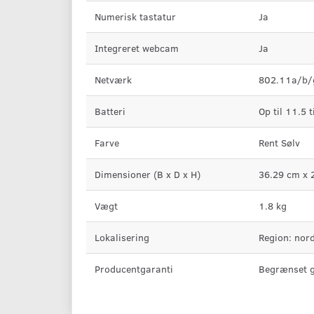
Numerisk tastatur
Ja
Integreret webcam
Ja
Netværk
802.11a/b/g
Batteri
Op til 11.5 
Farve
Rent Sølv
Dimensioner (B x D x H)
36.29 cm x 
Vægt
1.8 kg
Lokalisering
Region: nor
Producentgaranti
Begrænset ga