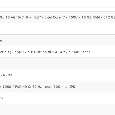
 Go 15 AG15-71P - 15.6" - Intel Core i7 - 150U - 16 GB RAM - 512 G
e
Serie 1) - 150U / 1.8 GHz, op til 5.4 GHz / 12 MB Cache
 - NVMe
x 1080 / Full HD @ 60 Hz - mat, 300 nits, IPS
cs