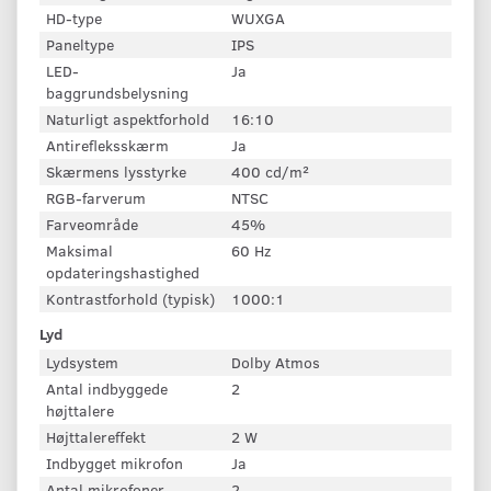
HD-type
WUXGA
Paneltype
IPS
LED-
Ja
baggrundsbelysning
Naturligt aspektforhold
16:10
Antirefleksskærm
Ja
Skærmens lysstyrke
400 cd/m²
RGB-farverum
NTSC
Farveområde
45%
Maksimal
60 Hz
opdateringshastighed
Kontrastforhold (typisk)
1000:1
Lyd
Lydsystem
Dolby Atmos
Antal indbyggede
2
højttalere
Højttalereffekt
2 W
Indbygget mikrofon
Ja
Antal mikrofoner
2