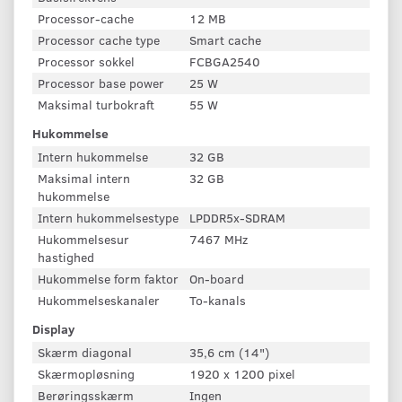
Processor-cache
12 MB
Processor cache type
Smart cache
Processor sokkel
FCBGA2540
Processor base power
25 W
Maksimal turbokraft
55 W
Hukommelse
Intern hukommelse
32 GB
Maksimal intern
32 GB
hukommelse
Intern hukommelsestype
LPDDR5x-SDRAM
Hukommelsesur
7467 MHz
hastighed
Hukommelse form faktor
On-board
Hukommelseskanaler
To-kanals
Display
Skærm diagonal
35,6 cm (14")
Skærmopløsning
1920 x 1200 pixel
Berøringsskærm
Ingen