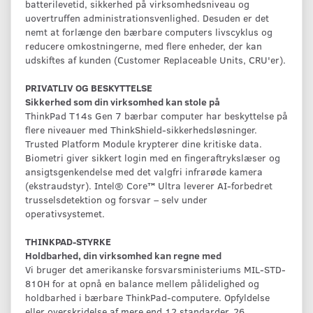
batterilevetid, sikkerhed på virksomhedsniveau og
uovertruffen administrationsvenlighed. Desuden er det
nemt at forlænge den bærbare computers livscyklus og
reducere omkostningerne, med flere enheder, der kan
udskiftes af kunden (Customer Replaceable Units, CRU'er).
PRIVATLIV OG BESKYTTELSE
Sikkerhed som din virksomhed kan stole på
ThinkPad T14s Gen 7 bærbar computer har beskyttelse på
flere niveauer med ThinkShield-sikkerhedsløsninger.
Trusted Platform Module krypterer dine kritiske data.
Biometri giver sikkert login med en fingeraftrykslæser og
ansigtsgenkendelse med det valgfri infrarøde kamera
(ekstraudstyr). Intel® Core™ Ultra leverer AI-forbedret
trusselsdetektion og forsvar – selv under
operativsystemet.
THINKPAD-STYRKE
Holdbarhed, din virksomhed kan regne med
Vi bruger det amerikanske forsvarsministeriums MIL-STD-
810H for at opnå en balance mellem pålidelighed og
holdbarhed i bærbare ThinkPad-computere. Opfyldelse
eller overskridelse af mere end 12 standarder, 26