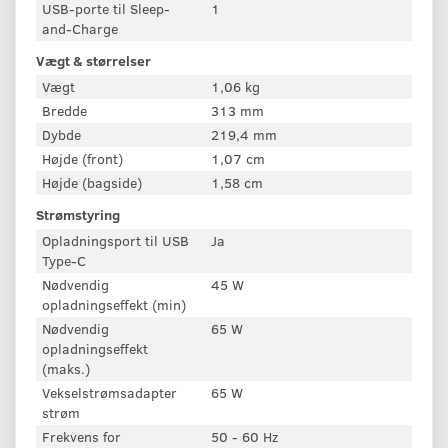
USB-porte til Sleep-
1
and-Charge
Vægt & størrelser
Vægt
1,06 kg
Bredde
313 mm
Dybde
219,4 mm
Højde (front)
1,07 cm
Højde (bagside)
1,58 cm
Strømstyring
Opladningsport til USB
Ja
Type-C
Nødvendig
45 W
opladningseffekt (min)
Nødvendig
65 W
opladningseffekt
(maks.)
Vekselstrømsadapter
65 W
strøm
Frekvens for
50 - 60 Hz