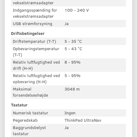
vekselstrømsadapter
Indgangsspænding for
100 - 240 V
vekselstrømsadapter
USB strømforsyning
Ja
Driftsbetingelser
Driftstemperatur (T-T)
5 - 35 °C
Opbevaringstemperatur
5 - 43 °C
(T-T)
Relativ luftfugtighed ved
8 - 95%
drift (H-H)
Relativ luftfugtighed ved
5 - 95%
opbevaring (H-H)
Maksimal
3048 m
forsendelseshøjde
Tastatur
Numerisk tastatur
Ingen
Pegeredskab
ThinkPad UltraNav
Baggrundsbelyst
Ja
tastatur