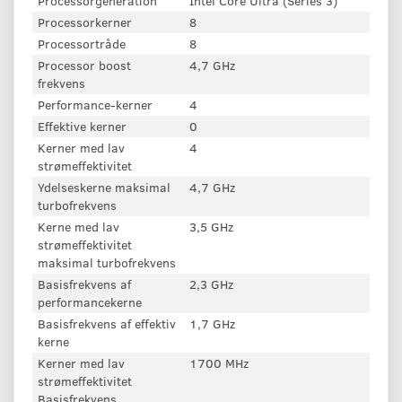
Processorgeneration
Intel Core Ultra (Series 3)
Processorkerner
8
Processortråde
8
Processor boost
4,7 GHz
frekvens
Performance-kerner
4
Effektive kerner
0
Kerner med lav
4
strømeffektivitet
Ydelseskerne maksimal
4,7 GHz
turbofrekvens
Kerne med lav
3,5 GHz
strømeffektivitet
maksimal turbofrekvens
Basisfrekvens af
2,3 GHz
performancekerne
Basisfrekvens af effektiv
1,7 GHz
kerne
Kerner med lav
1700 MHz
strømeffektivitet
Basisfrekvens