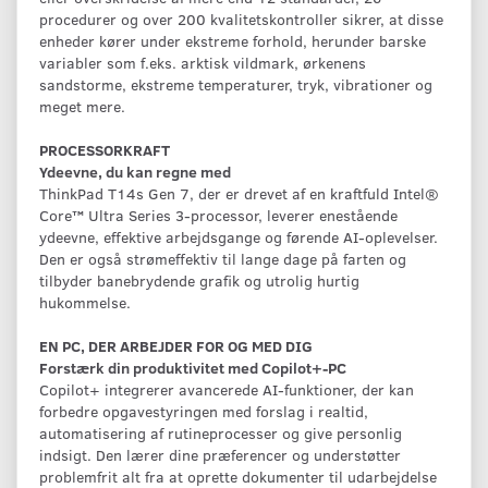
procedurer og over 200 kvalitetskontroller sikrer, at disse
enheder kører under ekstreme forhold, herunder barske
variabler som f.eks. arktisk vildmark, ørkenens
sandstorme, ekstreme temperaturer, tryk, vibrationer og
meget mere.
PROCESSORKRAFT
Ydeevne, du kan regne med
ThinkPad T14s Gen 7, der er drevet af en kraftfuld Intel®
Core™ Ultra Series 3-processor, leverer enestående
ydeevne, effektive arbejdsgange og førende AI-oplevelser.
Den er også strømeffektiv til lange dage på farten og
tilbyder banebrydende grafik og utrolig hurtig
hukommelse.
EN PC, DER ARBEJDER FOR OG MED DIG
Forstærk din produktivitet med Copilot+-PC
Copilot+ integrerer avancerede AI-funktioner, der kan
forbedre opgavestyringen med forslag i realtid,
automatisering af rutineprocesser og give personlig
indsigt. Den lærer dine præferencer og understøtter
problemfrit alt fra at oprette dokumenter til udarbejdelse