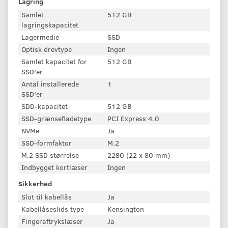
Lagring
Samlet
512 GB
lagringskapacitet
Lagermedie
SSD
Optisk drevtype
Ingen
Samlet kapacitet for
512 GB
SSD'er
Antal installerede
1
SSD'er
SDD-kapacitet
512 GB
SSD-grænsefladetype
PCI Express 4.0
NVMe
Ja
SSD-formfaktor
M.2
M.2 SSD størrelse
2280 (22 x 80 mm)
Indbygget kortlæser
Ingen
Sikkerhed
Slot til kabellås
Ja
Kabellåseslids type
Kensington
Fingeraftrykslæser
Ja