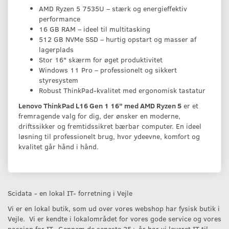
AMD Ryzen 5 7535U – stærk og energieffektiv
performance
16 GB RAM – ideel til multitasking
512 GB NVMe SSD – hurtig opstart og masser af
lagerplads
Stor 16" skærm for øget produktivitet
Windows 11 Pro – professionelt og sikkert
styresystem
Robust ThinkPad-kvalitet med ergonomisk tastatur
Lenovo ThinkPad L16 Gen 1 16" med AMD Ryzen 5
er et
fremragende valg for dig, der ønsker en moderne,
driftssikker og fremtidssikret bærbar computer. En ideel
løsning til professionelt brug, hvor ydeevne, komfort og
kvalitet går hånd i hånd.
Scidata - en lokal IT- forretning i Vejle
Vi er en lokal butik, som ud over vores webshop har fysisk butik i
Vejle. Vi er kendte i lokalområdet for vores gode service og vores
passion for IT. Gennem de seneste 25+ år har vi leveret IT til