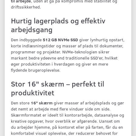
til arbejde
, uden at gå på kompromis med stabilitet og
driftssikkerhed.
Hurtig lagerplads og effektiv
arbejdsgang
Den indbyggede
512 GB NVMe SSD
giver lynhurtig opstart,
korte indlæsningstider og masser af plads til dokumenter,
programmer og projekter. NVMe-teknologien sikrer
markant bedre ydeevne end traditionelle SSD’er, hvilket
øger produktiviteten i hverdagen og giver en mere
flydende brugeroplevelse.
Stor 16" skærm – perfekt til
produktivitet
Den store
16" skærm
giver masser af arbejdsplads og gør
det nemt at arbejde med flere vinduer side om side.
Skærmformatet er ideelt til kontorarbejde, dataanalyse og
kreative opgaver, hvor overblik er afgørende. Uanset om
du arbejder hjemme, på kontoret eller på farten, får du en
komfortabel visuel oplevelse, der reducerer behovet for