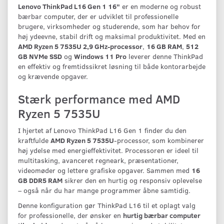
Lenovo ThinkPad L16 Gen 1 16"
er en moderne og robust
bærbar computer, der er udviklet til professionelle
brugere, virksomheder og studerende, som har behov for
høj ydeevne, stabil drift og maksimal produktivitet. Med en
AMD Ryzen 5 7535U 2,9 GHz-processor
,
16 GB RAM
,
512
GB NVMe SSD
og
Windows 11 Pro
leverer denne ThinkPad
en effektiv og fremtidssikret løsning til både kontorarbejde
og krævende opgaver.
Stærk performance med AMD
Ryzen 5 7535U
I hjertet af Lenovo ThinkPad L16 Gen 1 finder du den
kraftfulde
AMD Ryzen 5 7535U
-processor, som kombinerer
høj ydelse med energieffektivitet. Processoren er ideel til
multitasking, avanceret regneark, præsentationer,
videomøder og lettere grafiske opgaver. Sammen med
16
GB DDR5 RAM
sikrer den en hurtig og responsiv oplevelse
– også når du har mange programmer åbne samtidig.
Denne konfiguration gør ThinkPad L16 til et oplagt valg
for professionelle, der ønsker en
hurtig bærbar computer