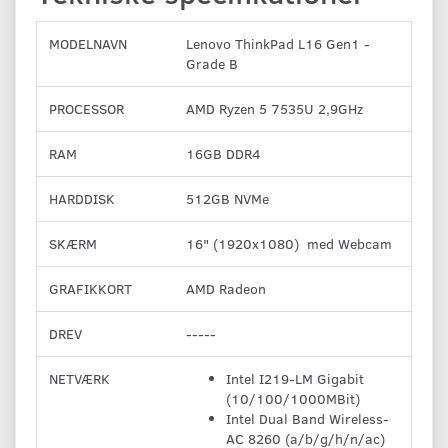
MODELNAVN
Lenovo ThinkPad L16 Gen1 -
Grade B
PROCESSOR
AMD Ryzen 5 7535U 2,9GHz
RAM
16GB DDR4
HARDDISK
512GB NVMe
SKÆRM
16" (1920x1080) med Webcam
GRAFIKKORT
AMD Radeon
DREV
-----
NETVÆRK
Intel I219-LM Gigabit
(10/100/1000MBit)
Intel Dual Band Wireless-
AC 8260 (a/b/g/h/n/ac)