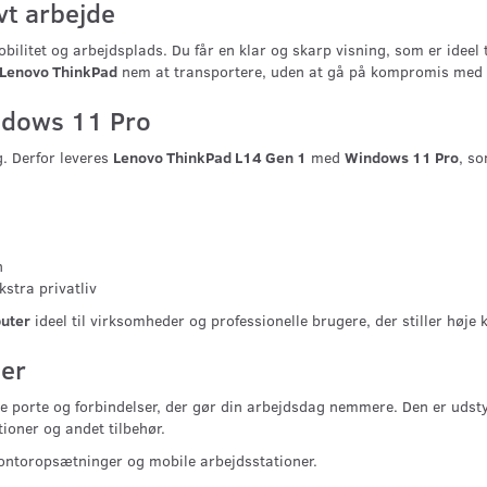
vt arbejde
ilitet og arbejdsplads. Du får en klar og skarp visning, som er ideel
Lenovo ThinkPad
nem at transportere, uden at gå på kompromis med 
ndows 11 Pro
g. Derfor leveres
Lenovo ThinkPad L14 Gen 1
med
Windows 11 Pro
, s
n
kstra privatliv
uter
ideel til virksomheder og professionelle brugere, der stiller høje 
der
ge porte og forbindelser, der gør din arbejdsdag nemmere. Den er uds
ioner og andet tilbehør.
kontoropsætninger og mobile arbejdsstationer.