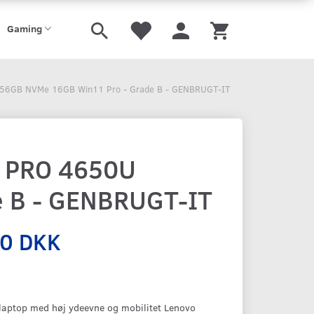
Gaming
256GB NVMe 16GB Win11 Pro - Grade B - GENBRUGT-IT
5 PRO 4650U
e B - GENBRUGT-IT
00 DKK
-laptop med høj ydeevne og mobilitet Lenovo