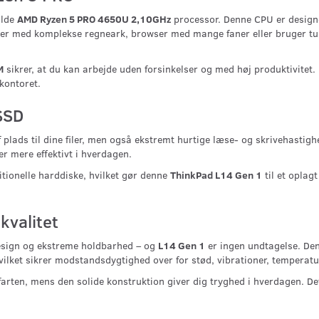
ulde
AMD Ryzen 5 PRO 4650U 2,10GHz
processor. Denne CPU er designet
jder med komplekse regneark, browser med mange faner eller bruger 
M
sikrer, at du kan arbejde uden forsinkelser og med høj produktivitet
kontoret.
SSD
plads til dine filer, men også ekstremt hurtige læse- og skrivehastighe
r mere effektivt i hverdagen.
tionelle harddiske, hvilket gør denne
ThinkPad L14 Gen 1
til et oplag
kvalitet
design og ekstreme holdbarhed – og
L14 Gen 1
er ingen undtagelse. D
hvilket sikrer modstandsdygtighed over for stød, vibrationer, temperat
rten, mens den solide konstruktion giver dig tryghed i hverdagen. De