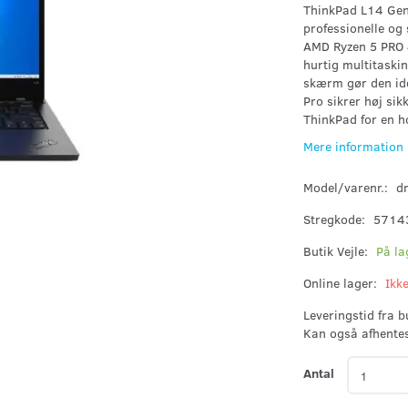
ThinkPad L14 Gen 
professionelle og
AMD Ryzen 5 PRO
hurtig multitaski
skærm gør den id
Pro sikrer høj si
ThinkPad for en ho
Mere information
Model/varenr.:
d
Stregkode:
5714
Butik Vejle:
På la
Online lager:
Ikk
Leveringstid fra 
Kan også afhente
Antal