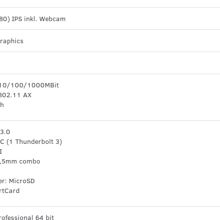
0) IPS inkl. Webcam
raphics
 10/100/1000MBit
 802.11 AX
th
 3.0
C (1 Thunderbolt 3)
I
3,5mm combo
er: MicroSD
rtCard
ofessional 64 bit