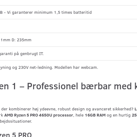
 - Vi garanterer minimum 1,5 times batteritid
331mm D: 235mm
garanti på genbrugt IT.
syning og 230V net-ledning. Modellen har webcam.
n 1 – Professionel bærbar med k
, der kombinerer høj ydeevne, robust design og avanceret sikkerhed?
L
ærk
AMD Ryzen 5 PRO 4650U processor
, hele
16GB RAM
og en hurtig
25
rbejdssituationer.
zen 5 PRO