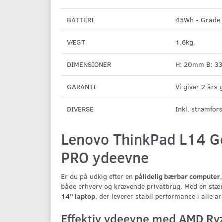
BATTERI
45Wh - Grade B
VÆGT
1,6kg.
DIMENSIONER
H: 20mm B: 
GARANTI
Vi giver 2 års 
DIVERSE
Inkl. strømfor
Lenovo ThinkPad L14 Ge
PRO ydeevne
Er du på udkig efter en
pålidelig bærbar computer
både erhverv og krævende privatbrug. Med en st
14" laptop
, der leverer stabil performance i alle a
Effektiv ydeevne med AMD Ry