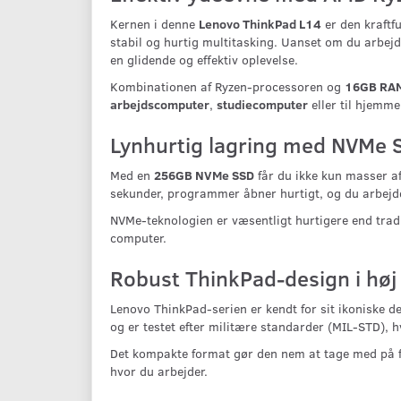
Kernen i denne
Lenovo ThinkPad L14
er den kraftf
stabil og hurtig multitasking. Uanset om du arbe
en glidende og effektiv oplevelse.
Kombinationen af Ryzen-processoren og
16GB RA
arbejdscomputer
,
studiecomputer
eller til hjemme
Lynhurtig lagring med NVMe 
Med en
256GB NVMe SSD
får du ikke kun masser af 
sekunder, programmer åbner hurtigt, og du arbejde
NVMe-teknologien er væsentligt hurtigere end tradi
computer.
Robust ThinkPad-design i høj 
Lenovo ThinkPad-serien er kendt for sit ikoniske 
og er testet efter militære standarder (MIL-STD), 
Det kompakte format gør den nem at tage med på fa
hvor du arbejder.