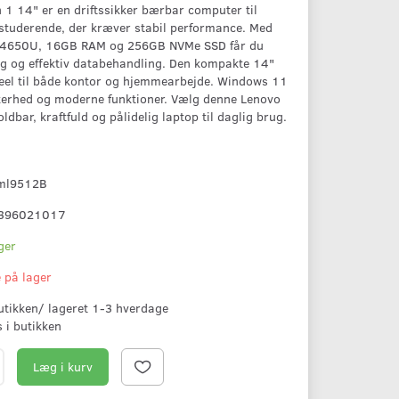
1 14" er en driftssikker bærbar computer til
 studerende, der kræver stabil performance. Med
 4650U, 16GB RAM og 256GB NVMe SSD får du
ng og effektiv databehandling. Den kompakte 14"
eel til både kontor og hjemmearbejde. Windows 11
kkerhed og moderne funktioner. Vælg denne Lenovo
ldbar, kraftfuld og pålidelig laptop til daglig brug.
ml9512B
396021017
ger
e på lager
butikken/ lageret 1-3 hverdage
s i butikken
Læg i kurv