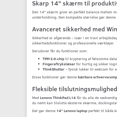
Skarp 14" skærm til produkti
Den 14" skærm giver en perfekt balance mellem mob
underholdning. Den kompakte størrelse gør denne
Avanceret sikkerhed med Wi
Sikkerhed er afgørende – især i en travl arbejdsda
sikkerhedsfunktioner og professionelle værktøjer.
Derudover får du funktioner som:
TPM 2.0-chip
til kryptering af følsomme data
Fingeraftrykslæser
for hurtig og sikker logi
ThinkShutter
– fysisk lukker til webcam for e
Disse funktioner gør denne
bærbare erhvervscomp
Fleksible tilslutningsmulighe
Med
Lenovo ThinkPad L14
får du alle de nødvendi
du nemt kan tilslutte eksterne skærme, dockingstat
Det gør denne
14" Lenovo laptop
perfekt til både 