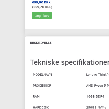
699,00 DKK
(
559,20 DKK
)
Læg i kurv
BESKRIVELSE
Tekniske specifikatione
MODELNAVN
Lenovo ThinkP
PROCESSOR
AMD Ryzen 5 
RAM
16GB DDR4
HARDDISK
256GB NVMe