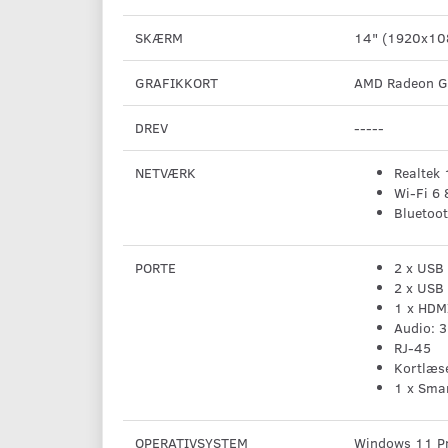
SKÆRM
14" (1920x108
GRAFIKKORT
AMD Radeon G
DREV
-----
NETVÆRK
Realtek
Wi-Fi 6
Bluetoo
PORTE
2 x USB
2 x USB 
1 x HDM
Audio: 
RJ-45
Kortlæs
1 x Sma
OPERATIVSYSTEM
Windows 11 Pr