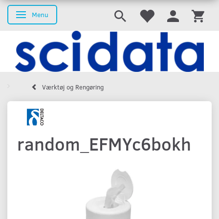
Menu
Skifte navigation
Værktøj og Rengøring
random_EFMYc6bokh