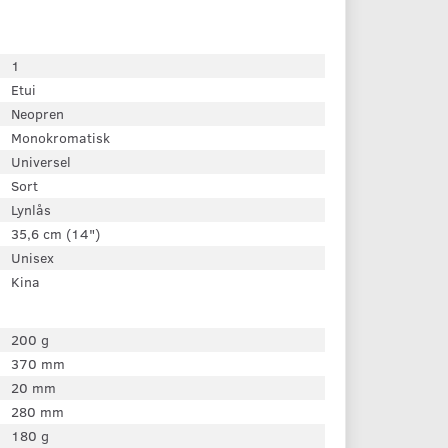
1
Etui
Neopren
Monokromatisk
Universel
Sort
Lynlås
35,6 cm (14")
Unisex
Kina
200 g
370 mm
20 mm
280 mm
180 g