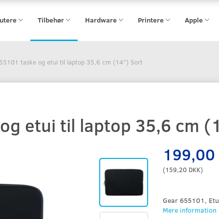
utere
Tilbehør
Hardware
Printere
Apple
55101 taske og etui til laptop 35,6 cm (14") Sort
g etui til laptop 35,6 cm (
199,00
(
159,20 DKK
)
Gear 655101, Etui
Mere information