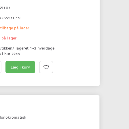
55101
926551019
 tilbage på lager
e på lager
butikken/ lageret 1-3 hverdage
s i butikken
Læg i kurv
 Monokromatisk