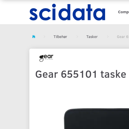
Comp
Tilbehør
Tasker
Gear 6
Gear 655101 taske o