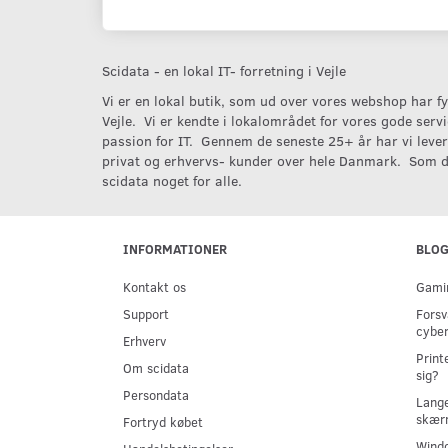
Scidata - en lokal IT- forretning i Vejle
Vi er en lokal butik, som ud over vores webshop har fys
Vejle. Vi er kendte i lokalområdet for vores gode serv
passion for IT. Gennem de seneste 25+ år har vi levere
privat og erhvervs- kunder over hele Danmark. Som d
scidata noget for alle.
INFORMATIONER
BLO
Kontakt os
Gamin
Support
Forsv
cyber
Erhverv
Print
Om scidata
sig?
Persondata
Lange
skær
Fortryd købet
Windo