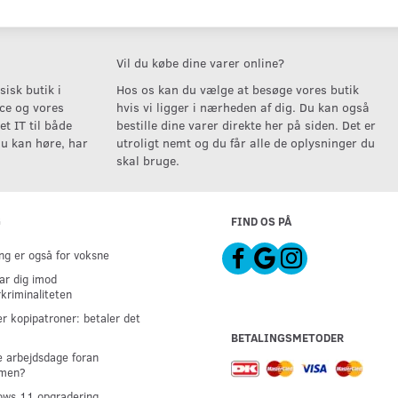
Vil du købe dine varer online?
isk butik i
Hos os kan du vælge at besøge vores butik
ice og vores
hvis vi ligger i nærheden af dig. Du kan også
t IT til både
bestille dine varer direkte her på siden. Det er
u kan høre, har
utroligt nemt og du får alle de oplysninger du
skal bruge.
G
FIND OS PÅ
g er også for voksne
ar dig imod
kriminaliteten
er kopipatroner: betaler det
BETALINGSMETODER
 arbejdsdage foran
men?
ws 11 opgradering