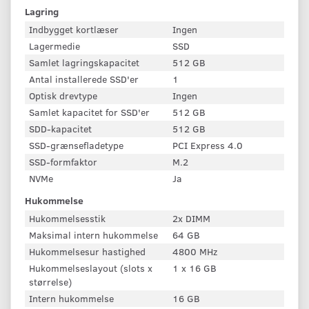
Lagring
Indbygget kortlæser
Ingen
Lagermedie
SSD
Samlet lagringskapacitet
512 GB
Antal installerede SSD'er
1
Optisk drevtype
Ingen
Samlet kapacitet for SSD'er
512 GB
SDD-kapacitet
512 GB
SSD-grænsefladetype
PCI Express 4.0
SSD-formfaktor
M.2
NVMe
Ja
Hukommelse
Hukommelsesstik
2x DIMM
Maksimal intern hukommelse
64 GB
Hukommelsesur hastighed
4800 MHz
Hukommelseslayout (slots x
1 x 16 GB
størrelse)
Intern hukommelse
16 GB