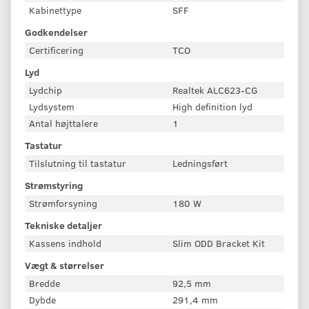
Kabinettype
SFF
Godkendelser
Certificering
TCO
Lyd
Lydchip
Realtek ALC623-CG
Lydsystem
High definition lyd
Antal højttalere
1
Tastatur
Tilslutning til tastatur
Ledningsført
Strømstyring
Strømforsyning
180 W
Tekniske detaljer
Kassens indhold
Slim ODD Bracket Kit
Vægt & størrelser
Bredde
92,5 mm
Dybde
291,4 mm