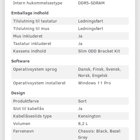
Intern hukommelsestype
DDR5-SDRAM
Emballage indhold
Tilslutning til tastatur
Ledningsført
Tilslutning til mus
Ledningsført
Mus inkluderet
Ja
Tastatur inkluderet
Ja
Kassens indhold
Slim ODD Bracket Kit
Software
Operativsystem sprog
Dansk, Finsk, Svensk,
Norsk, Engelsk
Operativsystem installeret
Windows 11 Pro
Design
Produktfarve
Sort
Slot til kabellås
Ja
Kabellåseslids type
Kensington
Volumen
8,2 L
Farvenavn
Chassis: Black, Bezel:
Grey