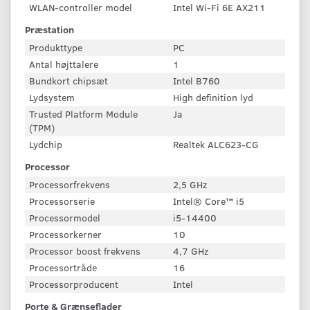
WLAN-controller model
Intel Wi-Fi 6E AX211
Præstation
Produkttype
PC
Antal højttalere
1
Bundkort chipsæt
Intel B760
Lydsystem
High definition lyd
Trusted Platform Module
Ja
(TPM)
Lydchip
Realtek ALC623-CG
Processor
Processorfrekvens
2,5 GHz
Processorserie
Intel® Core™ i5
Processormodel
i5-14400
Processorkerner
10
Processor boost frekvens
4,7 GHz
Processortråde
16
Processorproducent
Intel
Porte & Grænseflader