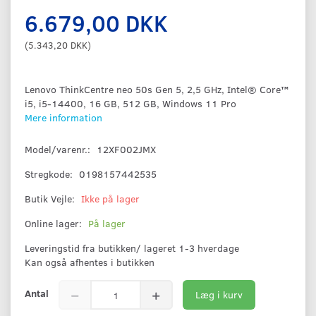
6.679,00 DKK
(
5.343,20 DKK
)
Lenovo ThinkCentre neo 50s Gen 5, 2,5 GHz, Intel® Core™
i5, i5-14400, 16 GB, 512 GB, Windows 11 Pro
Mere information
Model/varenr.:
12XF002JMX
Stregkode:
0198157442535
Butik Vejle:
Ikke på lager
Online lager:
På lager
Leveringstid fra butikken/ lageret 1-3 hverdage
Kan også afhentes i butikken
Antal
Læg i kurv