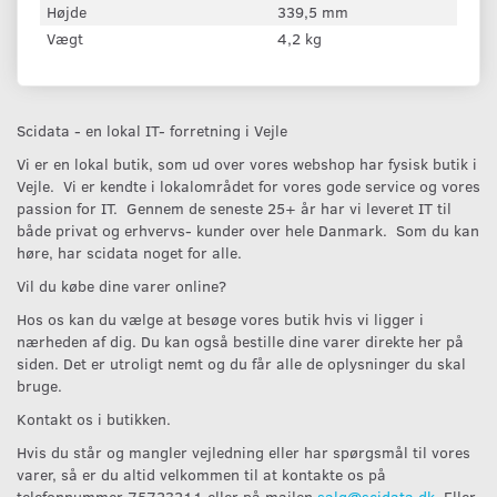
Højde
339,5 mm
Vægt
4,2 kg
Scidata - en lokal IT- forretning i Vejle
Vi er en lokal butik, som ud over vores webshop har fysisk butik i
Vejle. Vi er kendte i lokalområdet for vores gode service og vores
passion for IT. Gennem de seneste 25+ år har vi leveret IT til
både privat og erhvervs- kunder over hele Danmark. Som du kan
høre, har scidata noget for alle.
Vil du købe dine varer online?
Hos os kan du vælge at besøge vores butik hvis vi ligger i
nærheden af dig. Du kan også bestille dine varer direkte her på
siden. Det er utroligt nemt og du får alle de oplysninger du skal
bruge.
Kontakt os i butikken.
Hvis du står og mangler vejledning eller har spørgsmål til vores
varer, så er du altid velkommen til at kontakte os på
telefonnummer 75723211 eller på mailen
salg@scidata.dk
. Eller