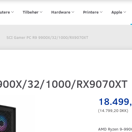
utere
Tilbehør
Hardware
Printere
Apple
SCI Gamer PC R9 9900X/32/1000/RX9070XT
9900X/32/1000/RX9070XT
18.499
(
14.799,20 DKK
)
AMD Ryzen 9-990