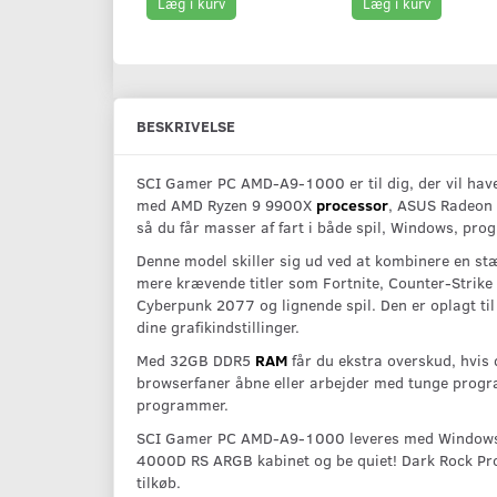
Læg i kurv
Læg i kurv
BESKRIVELSE
SCI Gamer PC AMD-A9-1000 er til dig, der vil have
med AMD Ryzen 9 9900X
processor
, ASUS Radeon
så du får masser af fart i både spil, Windows, pr
Denne model skiller sig ud ved at kombinere en stæ
mere krævende titler som Fortnite, Counter-Strike 
Cyberpunk 2077 og lignende spil. Den er oplagt til
dine grafikindstillinger.
Med 32GB DDR5
RAM
får du ekstra overskud, hvis
browserfaner åbne eller arbejder med tunge progr
programmer.
SCI Gamer PC AMD-A9-1000 leveres med Windows
4000D RS ARGB kabinet og be quiet! Dark Rock Pro
tilkøb.