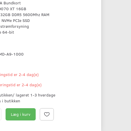
A Bundkort
9070 XT 16GB
e 32GB DDR5 5600Mhz RAM
 NVMe PCIe SSD
 strømforsyning
 64-bit
MD-A9-1000
ingstid er 2-4 dag(e)
eringstid er 2-4 dag(e)
butikken/ lageret 1-3 hverdage
s i butikken
Læg i kurv