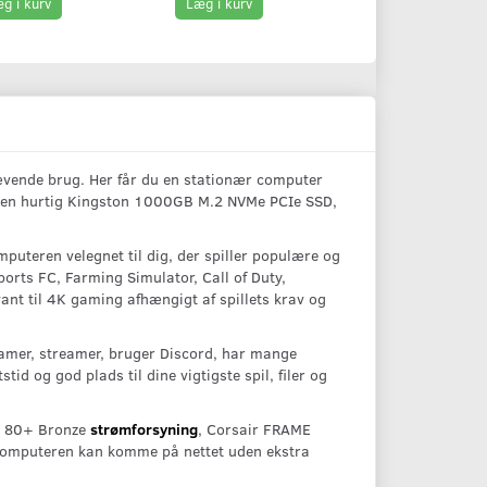
g i kurv
Læg i kurv
Læg i kurv
rævende brug. Her får du en stationær computer
en hurtig Kingston 1000GB M.2 NVMe PCIe SSD,
puteren velegnet til dig, der spiller populære og
orts FC, Farming Simulator, Call of Duty,
ant til 4K gaming afhængigt af spillets krav og
 gamer, streamer, bruger Discord, har mange
tid og god plads til dine vigtigste spil, filer og
W 80+ Bronze
strømforsyning
, Corsair FRAME
 computeren kan komme på nettet uden ekstra