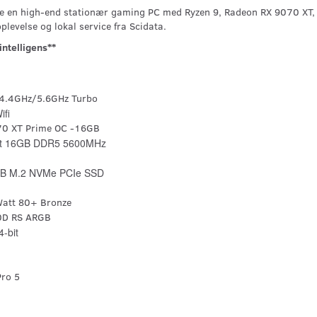
e en high-end stationær gaming PC med Ryzen 9, Radeon RX 9070 XT
oplevelse og lokal service fra Scidata.
intelligens**
4.4GHz/5.6GHz Turbo
ifi
70 XT Prime OC -16GB
st 16GB DDR5 5600MHz
GB M.2 NVMe PCIe SSD
att 80+ Bronze
0D RS ARGB
-bit
Pro 5