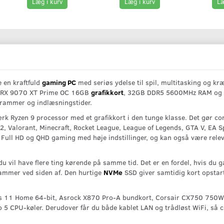
Læg i kurv
Læg i kurv
Læ
 en kraftfuld
gaming PC
med seriøs ydelse til spil, multitasking og k
 RX 9070 XT Prime OC 16GB
grafikkort
, 32GB DDR5 5600MHz RAM og 
ogrammer og indlæsningstider.
rk Ryzen 9 processor med et grafikkort i den tunge klasse. Det gør com
2, Valorant, Minecraft, Rocket League, League of Legends, GTA V, EA Sp
 Full HD og QHD gaming med høje indstillinger, og kan også være relev
 du vil have flere ting kørende på samme tid. Det er en fordel, hvis du
ammer ved siden af. Den hurtige
NVMe
SSD giver samtidig kort opstarts
 11 Home 64-bit, Asrock X870 Pro-A bundkort, Corsair CX750 750
 5 CPU-køler. Derudover får du både kablet LAN og trådløst WiFi, så