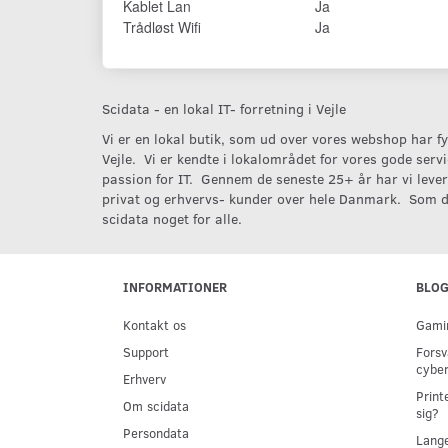
Kablet Lan
Ja
Trådløst Wifi
Ja
Scidata - en lokal IT- forretning i Vejle
Vi er en lokal butik, som ud over vores webshop har fys
Vejle. Vi er kendte i lokalområdet for vores gode serv
passion for IT. Gennem de seneste 25+ år har vi levere
privat og erhvervs- kunder over hele Danmark. Som d
scidata noget for alle.
INFORMATIONER
BLO
Kontakt os
Gamin
Support
Forsv
cyber
Erhverv
Print
Om scidata
sig?
Persondata
Lange