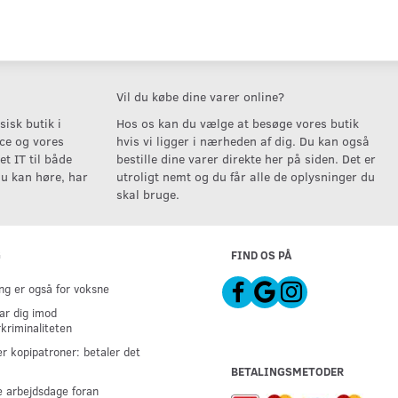
Vil du købe dine varer online?
isk butik i
Hos os kan du vælge at besøge vores butik
ice og vores
hvis vi ligger i nærheden af dig. Du kan også
t IT til både
bestille dine varer direkte her på siden. Det er
u kan høre, har
utroligt nemt og du får alle de oplysninger du
skal bruge.
G
FIND OS PÅ
g er også for voksne
ar dig imod
kriminaliteten
er kopipatroner: betaler det
BETALINGSMETODER
 arbejdsdage foran