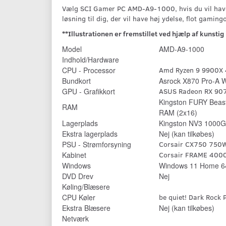
Vælg SCI Gamer PC AMD-A9-1000, hvis du vil hav
løsning til dig, der vil have høj ydelse, flot gaming
**Illustrationen er fremstillet ved hjælp af kunstig 
Model
AMD-A9-1000
Indhold/Hardware
CPU - Processor
Amd Ryzen 9 9900X 
Bundkort
Asrock X870 Pro-A W
GPU - Grafikkort
ASUS Radeon RX 90
Kingston FURY Bea
RAM
RAM (2x16)
Lagerplads
Kingston NV3 1000
Ekstra lagerplads
Nej (kan tilkøbes)
PSU - Strømforsyning
Corsair CX750 750W
Kabinet
Corsair FRAME 400
Windows
Windows 11 Home 64
DVD Drev
Nej
Køling/Blæsere
CPU Køler
be quiet! Dark Rock 
Ekstra Blæsere
Nej (kan tilkøbes)
Netværk