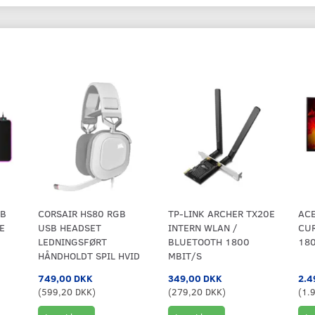
GB
CORSAIR HS80 RGB
TP-LINK ARCHER TX20E
AC
E
USB HEADSET
INTERN WLAN /
CUR
LEDNINGSFØRT
BLUETOOTH 1800
18
HÅNDHOLDT SPIL HVID
MBIT/S
749,00 DKK
349,00 DKK
2.4
(
599,20 DKK
)
(
279,20 DKK
)
(
1.