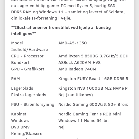
du søger en billig gamer PC med Ryzen 5, hurtig SSD,
DDR5 RAM og Windows 11 – samlet og leveret af Scidata,
din lokale IT-forretning i Vejle.
**Illustrationen er fremstillet ved hjælp af kunstig
intelligens**
Model
AMD-A5-1350
Indhold/Hardware
CPU - Processor
Amd Ryzen 5 8500G 3.7GHz/5.0GHz Tur
Bundkort
ASRock A620AM-HVS
GPU - Grafikkort
AMD Radeon 740M
RAM
Kingston FURY Beast 16GB DDR5 5600
Lagerplads
Kingston NV3 1000GB M.2 NVMe PCIe S
Ekstra lagerplads
Nej (kan tilkøbes)
PSU - Strømforsyning
Nordic Gaming 600Watt 80+ Bronze
Kabinet
Nordic Gaming Fenris RGB Mini
Windows
Windows 11 Home 64-bit
DVD Drev
Nej
Køling/Blæsere