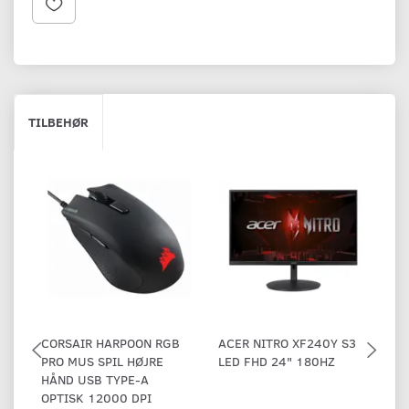
TILBEHØR
CORSAIR HARPOON RGB
ACER NITRO XF240Y S3
T
PRO MUS SPIL HØJRE
LED FHD 24" 180HZ
I
HÅND USB TYPE-A
B
OPTISK 12000 DPI
M