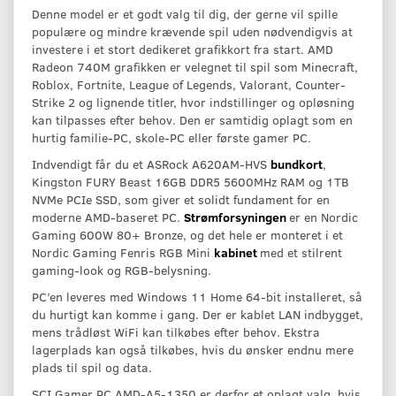
Denne model er et godt valg til dig, der gerne vil spille
populære og mindre krævende spil uden nødvendigvis at
investere i et stort dedikeret grafikkort fra start. AMD
Radeon 740M grafikken er velegnet til spil som Minecraft,
Roblox, Fortnite, League of Legends, Valorant, Counter-
Strike 2 og lignende titler, hvor indstillinger og opløsning
kan tilpasses efter behov. Den er samtidig oplagt som en
hurtig familie-PC, skole-PC eller første gamer PC.
Indvendigt får du et ASRock A620AM-HVS
bundkort
,
Kingston FURY Beast 16GB DDR5 5600MHz RAM og 1TB
NVMe PCIe SSD, som giver et solidt fundament for en
moderne AMD-baseret PC.
Strømforsyningen
er en Nordic
Gaming 600W 80+ Bronze, og det hele er monteret i et
Nordic Gaming Fenris RGB Mini
kabinet
med et stilrent
gaming-look og RGB-belysning.
PC’en leveres med Windows 11 Home 64-bit installeret, så
du hurtigt kan komme i gang. Der er kablet LAN indbygget,
mens trådløst WiFi kan tilkøbes efter behov. Ekstra
lagerplads kan også tilkøbes, hvis du ønsker endnu mere
plads til spil og data.
SCI Gamer PC AMD-A5-1350 er derfor et oplagt valg, hvis