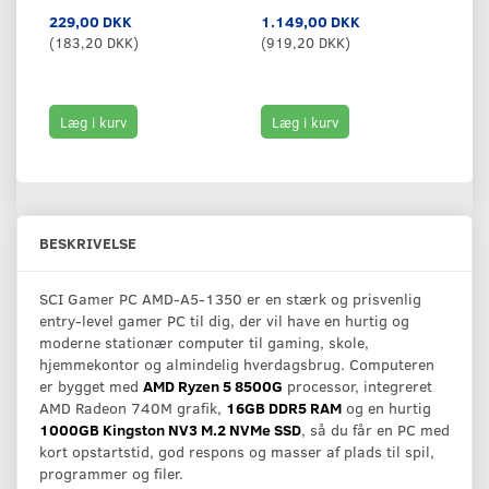
229,00 DKK
1.149,00 DKK
3
(
183,20 DKK
)
(
919,20 DKK
)
(
2
Læg i kurv
Læg i kurv
BESKRIVELSE
SCI Gamer PC AMD-A5-1350 er en stærk og prisvenlig
entry-level gamer PC til dig, der vil have en hurtig og
moderne stationær computer til gaming, skole,
hjemmekontor og almindelig hverdagsbrug. Computeren
er bygget med
AMD Ryzen 5 8500G
processor, integreret
AMD Radeon 740M grafik,
16GB DDR5 RAM
og en hurtig
1000GB Kingston NV3 M.2 NVMe SSD
, så du får en PC med
kort opstartstid, god respons og masser af plads til spil,
programmer og filer.