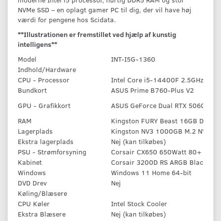
NVMe SSD – en oplagt gamer PC til dig, der vil have høj
værdi for pengene hos Scidata.
**Illustrationen er fremstillet ved hjælp af kunstig
intelligens**
Model
INT-I5G-1360
Indhold/Hardware
CPU - Processor
Intel Core i5-14400F 2.5GHz/4.7
Bundkort
ASUS Prime B760-Plus V2
GPU - Grafikkort
ASUS GeForce Dual RTX 5060 Ti 
RAM
Kingston FURY Beast 16GB DDR5
Lagerplads
Kingston NV3 1000GB M.2 NVMe P
Ekstra lagerplads
Nej (kan tilkøbes)
PSU - Strømforsyning
Corsair CX650 650Watt 80+ Bron
Kabinet
Corsair 3200D RS ARGB Black
Windows
Windows 11 Home 64-bit
DVD Drev
Nej
Køling/Blæsere
CPU Køler
Intel Stock Cooler
Ekstra Blæsere
Nej (kan tilkøbes)