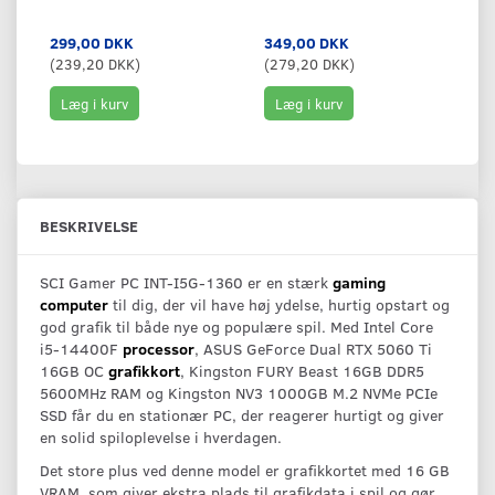
299,00 DKK
349,00 DKK
4
(
239,20 DKK
)
(
279,20 DKK
)
(
3
Læg i kurv
Læg i kurv
BESKRIVELSE
SCI Gamer PC INT-I5G-1360 er en stærk
gaming
computer
til dig, der vil have høj ydelse, hurtig opstart og
god grafik til både nye og populære spil. Med Intel Core
i5-14400F
processor
, ASUS GeForce Dual RTX 5060 Ti
16GB OC
grafikkort
, Kingston FURY Beast 16GB DDR5
5600MHz RAM og Kingston NV3 1000GB M.2 NVMe PCIe
SSD får du en stationær PC, der reagerer hurtigt og giver
en solid spiloplevelse i hverdagen.
Det store plus ved denne model er grafikkortet med 16 GB
VRAM, som giver ekstra plads til grafikdata i spil og gør