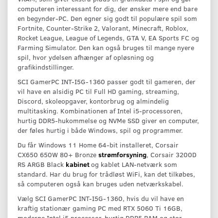
computeren interessant for dig, der ønsker mere end bare
en begynder-PC. Den egner sig godt til populære spil som
Fortnite, Counter-Strike 2, Valorant, Minecraft, Roblox,
Rocket League, League of Legends, GTA V, EA Sports FC og
Farming Simulator. Den kan også bruges til mange nyere
spil, hvor ydelsen afhænger af opløsning og
grafikindstillinger.
SCI GamerPC INT-I5G-1360 passer godt til gameren, der
vil have en alsidig PC til Full HD gaming, streaming,
Discord, skoleopgaver, kontorbrug og almindelig
multitasking. Kombinationen af Intel i5-processoren,
hurtig DDR5-hukommelse og NVMe SSD giver en computer,
der føles hurtig i både Windows, spil og programmer.
Du får Windows 11 Home 64-bit installeret, Corsair
CX650 650W 80+ Bronze
strømforsyning
, Corsair 3200D
RS ARGB Black
kabinet
og kablet LAN-netværk som
standard. Har du brug for trådløst WiFi, kan det tilkøbes,
så computeren også kan bruges uden netværkskabel.
Vælg SCI GamerPC INT-I5G-1360, hvis du vil have en
kraftig stationær gaming PC med RTX 5060 Ti 16GB,
moderne Intel i5 processor, hurtig DDR5 RAM og stor