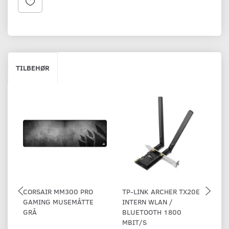
TILBEHØR
CORSAIR MM300 PRO
TP-LINK ARCHER TX20E
C
GAMING MUSEMÅTTE
INTERN WLAN /
T
GRÅ
BLUETOOTH 1800
Q
MBIT/S