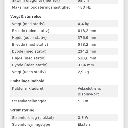
Skærm diagonal (metrisk)
68 cm
Maksimal opdateringshastighed
180 Hz
Vægt & størrelser
Vægt (med stativ)
4,4 kg
Bredde (uden stativ)
618,2 mm
Højde (uden stativ)
376,9 mm
Bredde (med stativ)
618,2 mm
Dybde (med stativ)
234,2 mm
Højde (med stativ)
520,6 mm
Dybde (uden stativ)
92,4 mm
Vægt (uden stativ)
2,9 kg
Emballage indhold
Kabler inkluderet
Vekselstrøm,
DisplayPort
Strømkabellængde
1,5 m
Strømstyring
Strømforbrug (slukket)
0,3 W
Strømforsyningstype
Ekstern