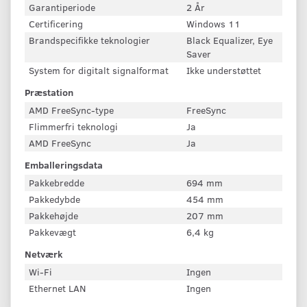
Garantiperiode
2 År
Certificering
Windows 11
Brandspecifikke teknologier
Black Equalizer, Eye
Saver
System for digitalt signalformat
Ikke understøttet
Præstation
AMD FreeSync-type
FreeSync
Flimmerfri teknologi
Ja
AMD FreeSync
Ja
Emballeringsdata
Pakkebredde
694 mm
Pakkedybde
454 mm
Pakkehøjde
207 mm
Pakkevægt
6,4 kg
Netværk
Wi-Fi
Ingen
Ethernet LAN
Ingen