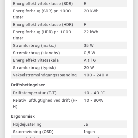
Energieffektivitetsklasse (SDR)
E
Energiforbrug (SDR) pr. 1000
20 kWh
timer
Energieffektivitetsklasse (HDR)
F
Energiforbrug (HDR) pr. 1000
22 kWh
timer
Strømforbrug (maks.)
35 W
Strømforbrug (standby)
0,5 W
Energieffektivitetsskala
A til G
Strømforbrug (typisk)
20 W
Vekselstrømsindgangsspænding
100 - 240 V
Driftsbetingelser
Driftstemperatur (T-T)
10 - 40 °C
Relativ luftfugtighed ved drift (H-
10 - 80%
H)
Ergonomisk
Højdejustering
Ja
Skærmvisning (OSD)
Ingen