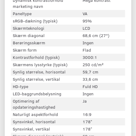
Dynamisk kontrastforhold
Mega kontrast
marketing navn
Paneltype
VA
sRGB-dækning (typisk)
95%
Skærmteknologi
LCD
Skærm diagonal
68,6 cm (27")
Berøringsskærm
Ingen
Skærm form
Flad
Kontrastforhold (typisk)
3000:1
Skærmens lysstyrke (typisk)
250 cd/m²
Synlig størrelse, horisontal
59,7 cm
Synlig størrelse, vertikal
33,6 cm
HD-type
Fuld HD
LED-baggrundsbelysning
Ingen
Optimering af
Ja
opdateringshastighed
Naturligt aspektforhold
16:9
Synsvinkel, horisontal
178°
Synsvinkel, vertikal
178°