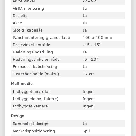
Pivot vinkel
-2 - 92°
VESA montering
Ja
Drejelig
Ja
Akse
Ja
Slot til kabellås
Ja
Panel montering grænseflade
100 x 100 mm
Drejevinkel område
-15 - 15°
Hældningsindstilling
Ja
Hældningsvinkelområde
-5 - 20°
Forbedret kabelstyring
Ja
Justerbar højde (maks.)
12 cm
Multimedie
Indbygget mikrofon
Ingen
Indbyggede højttaler(e)
Ingen
Indbygget kamera
Ingen
Design
Rammeløst design
Ja
Markedspositionering
Spil