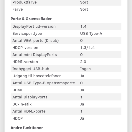
Produktfarve
Sort
Farve
Sort
Porte & Grænseflader
DisplayPort ud-version
1.4
Serviceporttype
USB Type-A
Antal VGA-porte (D-sub)
0
HDCP-version
1.3/1.4
Antal mini DisplayPorts
0
HDMI-version
2.0
Indbygget USB-hub
Ingen
Udgang til hovedtelefoner
Ja
Antal USB Type-B opstrømsporte
0
HDMI
Ja
Antal DisplayPorts
1
DC-in-stik
Ja
Antal HDMI-porte
1
HDCP
Ja
Andre funktioner