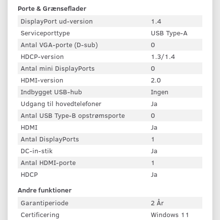
Porte & Grænseflader
DisplayPort ud-version
1.4
Serviceporttype
USB Type-A
Antal VGA-porte (D-sub)
0
HDCP-version
1.3/1.4
Antal mini DisplayPorts
0
HDMI-version
2.0
Indbygget USB-hub
Ingen
Udgang til hovedtelefoner
Ja
Antal USB Type-B opstrømsporte
0
HDMI
Ja
Antal DisplayPorts
1
DC-in-stik
Ja
Antal HDMI-porte
1
HDCP
Ja
Andre funktioner
Garantiperiode
2 År
Certificering
Windows 11