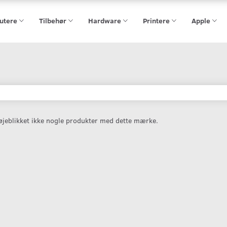
utere
Tilbehør
Hardware
Printere
Apple
 øjeblikket ikke nogle produkter med dette mærke.