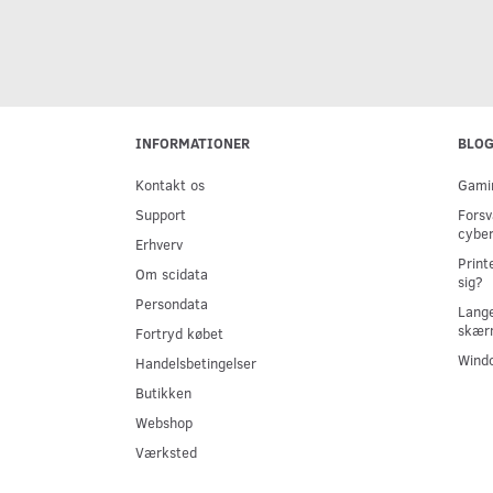
INFORMATIONER
BLO
Kontakt os
Gamin
Support
Forsv
cyber
Erhverv
Print
Om scidata
sig?
Persondata
Lange
skær
Fortryd købet
Windo
Handelsbetingelser
Butikken
Webshop
Værksted