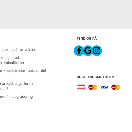
G
FIND OS PÅ
g er også for voksne
ar dig imod
kriminaliteten
er kopipatroner: betaler det
BETALINGSMETODER
 arbejdsdage foran
men?
ws 11 opgradering