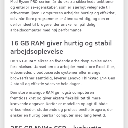
Med Ryzen PRO-serien får du ekstra sikkerhedsfunktioner
og enterprise-egenskaber, som er særligt velegnede til
erhvervsmiljøer. Computeren arbejder hurtigt og effektivt,
selv når flere programmer er åbne samtidig, og den er
derfor ideel til brugere, der ønsker en pålidelig
arbejdscomputer med høj performance.
16 GB RAM giver hurtig og stabil
arbejdsoplevelse
De 16 GB RAM sikrer en flydende arbejdsoplevelse uden
forsinkelser. Uanset om du arbejder med store Excel-filer,
videomøder, cloudbaserede systemer eller mange
browserfaner samtidig, leverer Lenovo ThinkPad L14 Gen
2 stabil og effektiv ydeevne hele dagen.
Den store mængde RAM gør også computeren
fremtidssikret og giver ekstra fleksibilitet til mere
krævende opgaver. Derfor er modellen oplagt til både
virksomheder, studerende og professionelle brugere, der
ønsker en hurtig bærbar computer med lang levetid.
256 GB NVMe SSD – lynhurtig